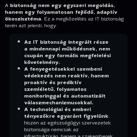
A
biztonság nem egy egyszeri megoldás,
hanem egy folyamatosan fejlődő, adaptív
ökoszisztéma
. Ez a megközelítés az IT biztonság
terén azt jelenti, hogy:
Az IT biztonság integrált része
a mindennapi működésnek, nem
csupán egy formális megfelelési
követelmény.
A fenyegetésekkel szembeni
védekezés nem reaktív, hanem
proaktív és prediktív
szemléletű, folyamatos
monitoringgal és automatizált
válaszmechanizmusokkal.
A technológiai és emberi
tényezőkre egyaránt figyelünk
,
hiszen az egészségügyi szervezetek
biztonsága nemcsak az
infrastruktúrán, hanem a szakemberek