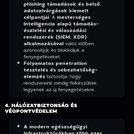
phishing támadások és belső
adatszivárgások kiemelt
célpontjai
. A
mesterséges
intelligencia alapú támadás-
észlelési és válaszadási
rendszerek (SIEM, XDR)
alkalmazásával
valós időben
azonosítjuk és blokkoljuk a
fenyegetéseket.
Folyamatos penetration
tesztelés és sebezhetőség-
elemzés
biztosítja, hogy
rendszereink mindig felkészültek
legyenek az új fenyegetésekre.
4. HÁLÓZATBIZTONSÁG ÉS
VÉGPONTVÉDELEM
A modern egészségügyi
infrastruktúrákban több ezer