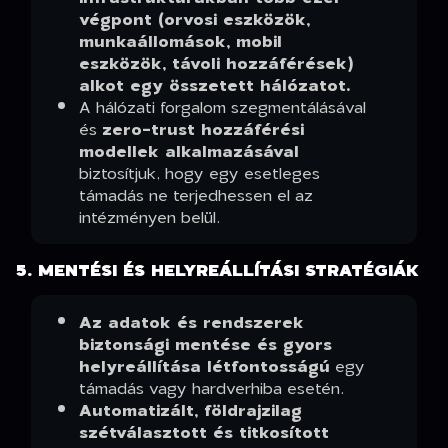
végpont (orvosi eszközök,
munkaállomások, mobil
eszközök, távoli hozzáférések)
alkot egy összetett hálózatot.
A hálózati forgalom szegmentálásával
és
zero-trust hozzáférési
modellek alkalmazásával
biztosítjuk, hogy egy esetleges
támadás ne terjedhessen el az
intézményen belül.
5. MENTÉSI ÉS HELYREÁLLÍTÁSI STRATÉGIÁK
Az adatok és rendszerek
biztonsági mentése és gyors
helyreállítása létfontosságú
egy
támadás vagy hardverhiba esetén.
Automatizált, földrajzilag
szétválasztott és titkosított