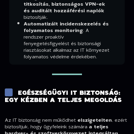
titkosítás, biztonságos VPN-ek
és auditált hozzáférési naplók
biztosítják.
Automatizált incidenskezelés és
folyamatos monitoring
: A
rendszer proaktív
fenyegetésfigyelést és biztonsági
riasztásokat alkalmaz az IT környezet
folyamatos védelme érdekében.
EGÉSZSÉGÜGYI IT BIZTONSÁG:
EGY KÉZBEN A TELJES MEGOLDÁS
Az IT biztonság nem működhet
elszigetelten
, ezért
biztosítjuk, hogy ügyfeleink számára
a teljes
hardver- és szoftverkörnyezet integráltan