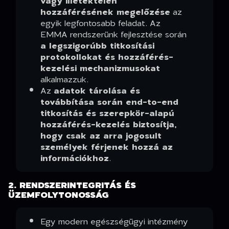
vagy illetéktelen
hozzáférésének megelőzése
az
egyik legfontosabb feladat. Az
EMMA rendszerünk fejlesztése során
a legszigorúbb titkosítási
protokollokat és hozzáférés-
kezelési mechanizmusokat
alkalmazzuk.
Az
adatok tárolása és
továbbítása során end-to-end
titkosítás és szerepkör-alapú
hozzáférés-kezelés biztosítja,
hogy csak az arra jogosult
személyek férjenek hozzá az
információkhoz
.
2. RENDSZERINTEGRITÁS ÉS
ÜZEMFOLYTONOSSÁG
Egy modern egészségügyi intézmény