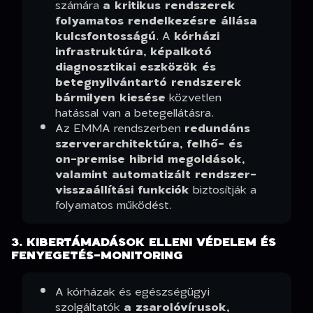
számára
a kritikus rendszerek
folyamatos rendelkezésre állása
kulcsfontosságú
. A
kórházi
infrastruktúra, képalkotó
diagnosztikai eszközök és
betegnyilvántartó rendszerek
bármilyen kiesése
közvetlen
hatással van a betegellátásra.
Az EMMA rendszerben
redundáns
szerverarchitektúra, felhő- és
on-premise hibrid megoldások,
valamint automatizált rendszer-
visszaállítási funkciók
biztosítják a
folyamatos működést.
3. KIBERTÁMADÁSOK ELLENI VÉDELEM ÉS
FENYEGETÉS-MONITORING
A kórházak és egészségügyi
szolgáltatók
a zsarolóvírusok,