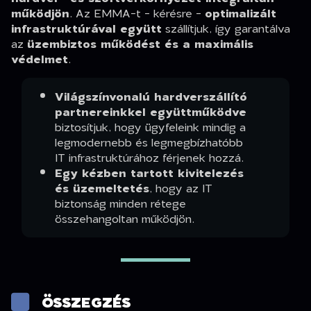
működjön
. Az EMMA-t - kérésre -
optimalizált
infrastruktúrával együtt
szállítjuk, így garantálva
az
üzembiztos működést és a maximális
védelmet
.
Világszínvonalú hardverszállító
partnereinkkel együttműködve
biztosítjuk, hogy ügyfeleink mindig a
legmodernebb és legmegbízhatóbb
IT infrastruktúrához férjenek hozzá.
Egy kézben tartott kivitelezés
és üzemeltetés
, hogy az IT
biztonság minden rétege
összehangoltan működjön.
ÖSSZEGZÉS