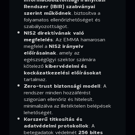
Rendszer (IBIR) szabványai
szerint működnek
, biztosítva a
folyamatos ellenőrizhetőséget és
szabályozottságot.
NIS2 direktívának való
megfelelés
: Az EMMA hamarosan
megfelel a
NIS2 irányelv
előírásainak
, amely az
egészségügyi szektor számára
kötelező
kibervédelmi és
kockázatkezelési előírásokat
tartalmaz.
Zero-trust biztonsági modell
: A
rendszer minden hozzáférést
szigorúan ellenőriz és hitelesít,
minimalizálva az illetéktelen belépések
lehetőségét.
Korszerű titkosítás és
adatvédelmi protokollok
: A
betegadatok védelmét
256 bites