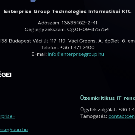
Enterprise Group Technologies Informatikai Kft.
Adószám: 13835462-2-41
Cégjegyzékszám: Cg.01-09-875754
138 Budapest,Váci út 117-119. Váci Greens, A. épület, 6. em
Telefon: +36 1 471 2400
E-mail:
info@enterprisegroup.hu
GEI
s
Üzemkritikus IT ren
Ügyfélszolgálat: +36 1 
prise-
Támogatás:
contactcen
isegroup.hu