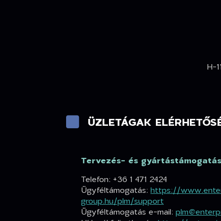
H-1
ÜZLETÁGAK ELÉRHETŐSÉ
Tervezés- és gyártástámogatá
Telefon: +36 1 471 2424
Ügyféltámogatás:
https://www.enter
group.hu/plm/support
Ügyféltámogatás e-mail:
plm@enterpr