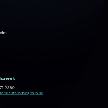
elet
dszerek
471 2380
ter@enterprisegroup.hu