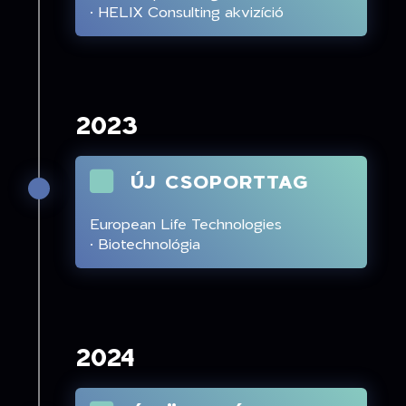
· HELIX Consulting akvizíció
2023
ÚJ CSOPORTTAG
European Life Technologies
· Biotechnológia
2024