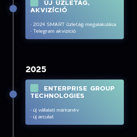
ÚJ ÜZLETÁG,
AKVIZÍCIÓ
· 2024 SMART üzletág megalakulása
· Telegram akvizíció
2025
ENTERPRISE GROUP
TECHNOLOGIES
· új vállalati márkanév
· új arculat