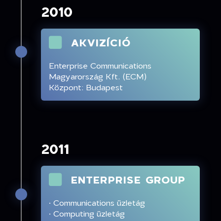
2010
AKVIZÍCIÓ
Enterprise Communications
Magyarország Kft. (ECM)
Központ: Budapest
2011
ENTERPRISE GROUP
· Communications üzletág
· Computing üzletág