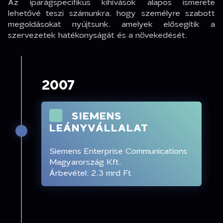
Az iparágspecifikus kihívások alapos ismerete
lehetővé teszi számunkra, hogy személyre szabott
megoldásokat nyújtsunk, amelyek elősegítik a
szervezetek hatékonyságát és a növekedését.
2007
SIEMENS
LEÁNYVÁLLALAT
Siemens Enterprise Communications
Magyarország Kft.
Árbevétel: 2,3 mrd Ft