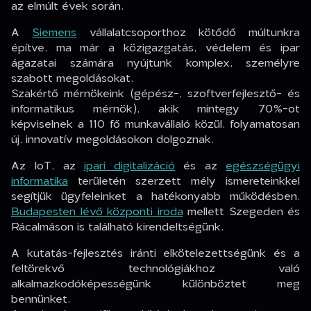
az elmúlt évek során.
A
Siemens
vállalatcsoporthoz kötődő múltunkra
építve, ma már a közigazgatás, védelem és ipar
ágazatai számára nyújtunk komplex, személyre
szabott megoldásokat.
Szakértő mérnökeink (gépész-, szoftverfejlesztő- és
informatikus mérnök), akik mintegy 70%-ot
képviselnek a 110 fő munkavállaló közül, folyamatosan
új, innovatív megoldásokon dolgoznak.
Az IoT, az
ipari digitalizáció
és az
egészségügyi
informatika
területén szerzett mély ismereteinkkel
segítjük ügyfeleinket a hatékonyabb működésben.
Budapesten lévő központi iroda
mellett Szegeden és
Rácalmáson is található kirendeltségünk.
A kutatás-fejlesztés iránti elkötelezettségünk és a
feltörekvő technológiákhoz való
alkalmazkodóképességünk különböztet meg
bennünket.