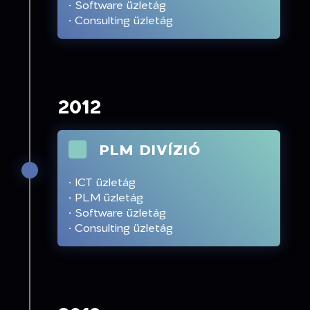
· Software üzletág
· Consulting üzletág
2012
PLM DIVÍZIÓ
· ICT üzletág
· PLM üzletág
· Software üzletág
· Consulting üzletág