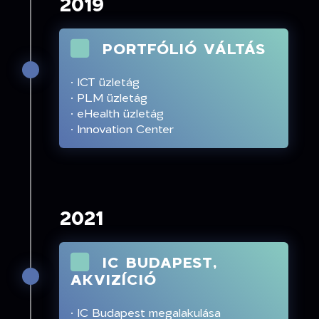
2019
PORTFÓLIÓ VÁLTÁS
· ICT üzletág
· PLM üzletág
· eHealth üzletág
· Innovation Center
2021
IC BUDAPEST,
AKVIZÍCIÓ
· IC Budapest megalakulása