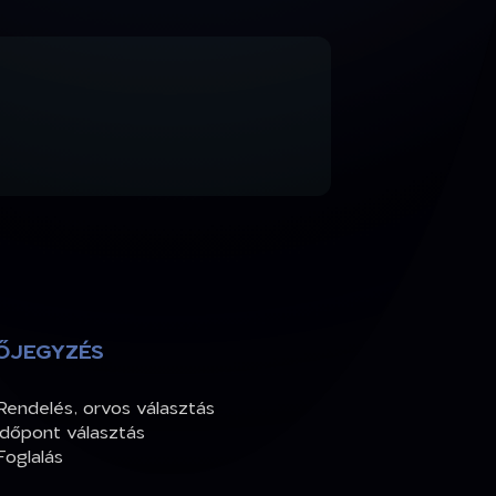
ŐJEGYZÉS
Rendelés, orvos választás
Időpont választás
Foglalás