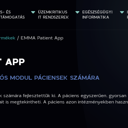
S- ÉS 
ÜZEMKRITIKUS 
EGÉSZSÉGÜGYI 
STÁMOGATÁS
IT RENDSZEREK
INFORMATIKA
rmékek
/ EMMA Patient App
T APP
IÓS MODUL PÁCIENSEK SZÁMÁRA
számára fejlesztettük ki. A páciens egyszerűen, gyorsan t
 is megtekintheti. A páciens azon intézményekben használ