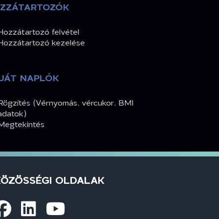
ZZÁTARTOZÓK
Hozzátartozó felvétel
Hozzátartozó kezelése
JÁT NAPLÓK
Rögzítés (Vérnyomás, vércukor, BMI
adatok)
Megtekintés
KÖZÖSSÉGI OLDALAK