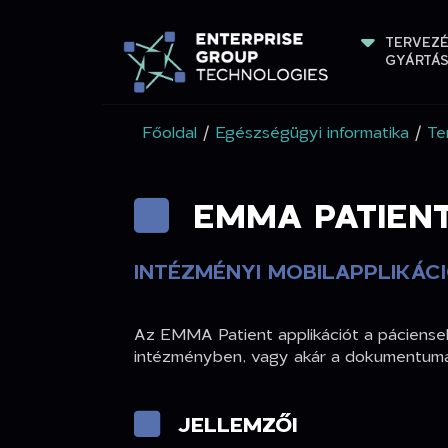
TERVEZÉ
GYÁRTÁ
Főoldal
/
Egészségügyi informatika
/
Te
EMMA PATIEN
INTÉZMÉNYI MOBILAPPLIKÁC
Az EMMA Patient applikációt a páciensek 
intézményben, vagy akár a dokumentumait
JELLEMZŐI