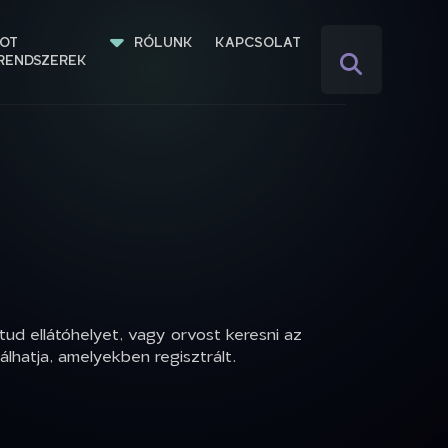
IOT 
RÓLUNK
KAPCSOLAT
RENDSZEREK
ud ellátóhelyet, vagy orvost keresni az
hatja, amelyekben regisztrált.