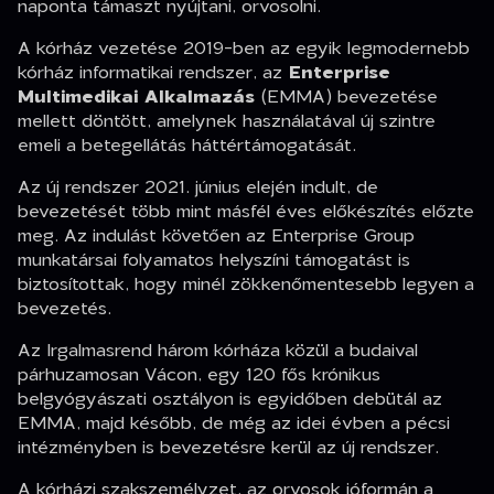
naponta támaszt nyújtani, orvosolni.
A kórház vezetése 2019-ben az egyik legmodernebb
kórház informatikai rendszer, az
Enterprise
Multimedikai Alkalmazás
(EMMA) bevezetése
mellett döntött, amelynek használatával új szintre
emeli a betegellátás háttértámogatását.
Az új rendszer 2021. június elején indult, de
bevezetését több mint másfél éves előkészítés előzte
meg. Az indulást követően az Enterprise Group
munkatársai folyamatos helyszíni támogatást is
biztosítottak, hogy minél zökkenőmentesebb legyen a
bevezetés.
Az Irgalmasrend három kórháza közül a budaival
párhuzamosan Vácon, egy 120 fős krónikus
belgyógyászati osztályon is egyidőben debütál az
EMMA, majd később, de még az idei évben a pécsi
intézményben is bevezetésre kerül az új rendszer.
A kórházi szakszemélyzet, az orvosok jóformán a