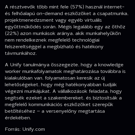
A résztvevők több mint fele (57%) használ internet-
és felhőalapú on-demand eszközöket a csapatmunka,
projektmenedzsment vagy egyéb virtuális
együttműködés során. Mégis legalább egy az öthöz
(22%) azon munkások aránya, akik munkahelyükön
nem rendelkeznek megfelelő technológiai
felszereltséggel a megbízható és hatékony
távmunkához.
A Unify tanulmánya összegezte, hogy a knowledge
worker munkafolyamatok meghatározása továbbra is
kialakulóban van, folyamatosan keresik az új
lehetőségeket, hogy még hatékonyabban tudják
végezni munkájukat. A vállalkozások feladata, hogy
segítsék ezeket a szakembereket, és biztosítsák a
megfelelő kommunikációs eszközöket szerepük
betöltéséhez – a versenyelőny megtartása
érdekében.
Forrás: Unify.com