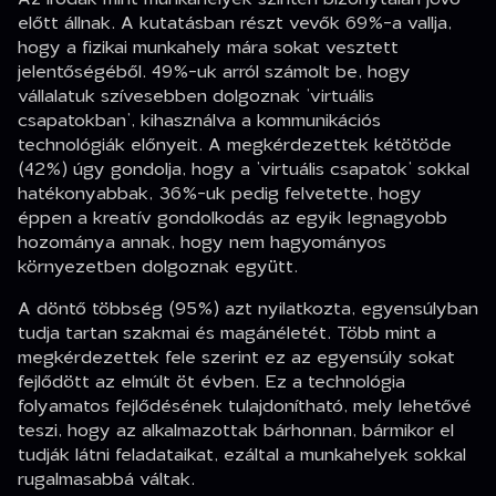
előtt állnak. A kutatásban részt vevők 69%-a vallja,
hogy a fizikai munkahely mára sokat vesztett
jelentőségéből. 49%-uk arról számolt be, hogy
vállalatuk szívesebben dolgoznak ’virtuális
csapatokban’, kihasználva a kommunikációs
technológiák előnyeit. A megkérdezettek kétötöde
(42%) úgy gondolja, hogy a ’virtuális csapatok’ sokkal
hatékonyabbak, 36%-uk pedig felvetette, hogy
éppen a kreatív gondolkodás az egyik legnagyobb
hozománya annak, hogy nem hagyományos
környezetben dolgoznak együtt.
A döntő többség (95%) azt nyilatkozta, egyensúlyban
tudja tartan szakmai és magánéletét. Több mint a
megkérdezettek fele szerint ez az egyensúly sokat
fejlődött az elmúlt öt évben. Ez a technológia
folyamatos fejlődésének tulajdonítható, mely lehetővé
teszi, hogy az alkalmazottak bárhonnan, bármikor el
tudják látni feladataikat, ezáltal a munkahelyek sokkal
rugalmasabbá váltak.