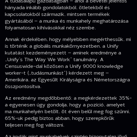
A tudásalapú gazdaságban – ahol a bevétel jelentős
hányada inkább gondolatokból, ötletekből és
kapcsolatokból származik, mintsem termékek
gyártásából – a munka és munkahely meghatározása
folyamatosan kihívásokkal néz szembe.
Annak érdekében, hogy mélyebben megérthessük, mi
is történik a globális munkakörnyezetben, a Unify
kutatást kezdeményezett – aminek eredménye a
„Unify’s The Way We Work” tanulmány. A
Censuswide-dal közösen a Unify 9000 knowledge
worker-t („tudásmunkást”) kérdezett meg –
Amerikára, az Egyesült Királyságra és Németországra
összpontosítva.
Az eredmény megdöbbentő: a megkérdezettek 35%-
a egyenesen úgy gondolja, hogy a pozíció, amelyet
ma munkahelyén betölt, öt éven belül meg fog szűnni,
65%-uk pedig biztos abban, hogy szerepkörük
teljesen meg fog változni.
Az irodák mint munkahelyek szintén bizonytalan jövő