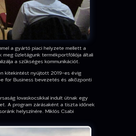
mel a gyártó piaci helyzete mellett a
 meg üzletágunk termékportfóliója általi
alizálja a szükséges kommunikációt.
 kitekintést nyújtott 2019-es évig
pe for Business bevezetés és alközponti
saság lovaskocsikkal indult útnak egy
ket. A program zárásaként a tiszta időnek
oránk helyszínére. Miklós Csabi