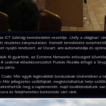
 ICT üzletág kereskedelmi vezetője „Unify a világban” cím
t részletes iránymutatást. Kiemelt termékként ismerhettük
et nyújtó rendszert, az Oscart, ami automatizálja és optim
ik fő gyártónk, az Extreme Networks erősségeit követően
s. A szakmai előadássorozatot Puskás Rozália átfogó a Sky
sa zárta.
 Csabi, Mór egyik legkiválóbb borászának kíséretében a tár
k Mór jellegzetes szőlőfajtáit, megkóstolhattuk helyi szőlő
tekinthettük meg a naplementét, majd továbbindultunk vacs
ora és felejthetetlen borkóstoló várt ránk.