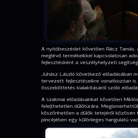
A nyitóbeszédet követően Rácz Tamás, az
meglévő termékeikkel kapcsolatosan adot
fejlesztésként a veszélyhelyzeti segítség
Juhász László következő előadásában más
tervezett fejlesztéseikre vonatkozóan i
összeköttetés kialakításáról szóló előadá
A szakmai előadásainkat követően Miklós
felejthetetlen dűlőtúrára. Megismerhettü
köszönhetően a dűlők tetejéről közösen 
pincéjében egy különleges hangulatú vacs