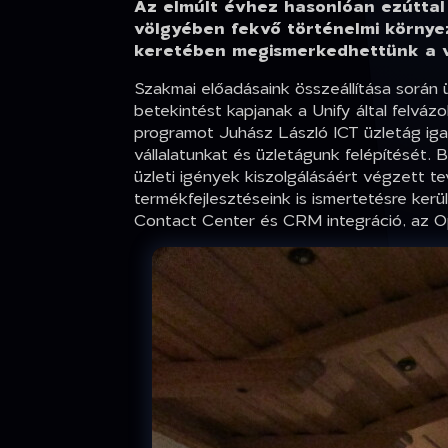
Az elmúlt évhez hasonlóan ezúttal 
völgyében fekvő történelmi környe
keretében megismerkedhettünk a vi
Szakmai előadásaink összeállítása során 
betekintést kapjanak a Unify által felvá
programot Juhász László ICT üzletág ig
vállalatunkat és üzletágunk felépítését.
üzleti igények kiszolgálásáért végzett 
termékfejlesztéseink is ismertetésre kerü
Contact Center és CRM integráció, az Op