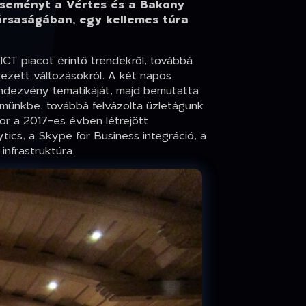
 eseményt a Vértes és a Bakony
ársaságában, egy kellemes túra
ICT piacot érintő trendekről, továbbá
kezett változásokról. A két napos
ndezvény tematikáját, majd bemutatta
elmünkbe, továbbá felvázolta üzletágunk
or a 2017-es évben létrejött
tics, a Skype for Business integráció, a
infrastruktúra.