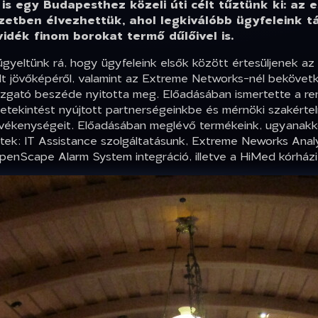
is egy Budapesthez közeli úti célt tűztünk ki: az
zetben élvezhettük, ahol legkiválóbb ügyfeleink t
dék finom borokat termő dűlőivel is.
ügyeltünk rá, hogy ügyfeleink elsők között értesüljenek az 
zolt jövőképéről, valamint az Extreme Networks-nél bekövet
azgató beszéde nyitotta meg. Előadásában ismertette a re
 Betekintést nyújtott partnerségeinkbe és mérnöki szakért
tevékenységeit. Előadásában meglévő termékeink, ugyanakk
ltek: IT Assistance szolgáltatásunk, Extreme Neworks Analy
enScape Alarm System integráció, illetve a HiMed kórházi 