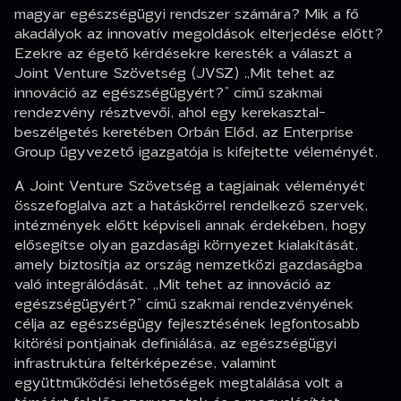
magyar egészségügyi rendszer számára? Mik a fő
akadályok az innovatív megoldások elterjedése előtt?
Ezekre az égető kérdésekre keresték a választ a
Joint Venture Szövetség (JVSZ) „Mit tehet az
innováció az egészségügyért?” című szakmai
rendezvény résztvevői, ahol egy kerekasztal-
beszélgetés keretében Orbán Előd, az Enterprise
Group ügyvezető igazgatója is kifejtette véleményét.
A Joint Venture Szövetség a tagjainak véleményét
összefoglalva azt a hatáskörrel rendelkező szervek,
intézmények előtt képviseli annak érdekében, hogy
elősegítse olyan gazdasági környezet kialakítását,
amely biztosítja az ország nemzetközi gazdaságba
való integrálódását.
„Mit tehet az innováció az
egészségügyért?”
című szakmai rendezvényének
célja az egészségügy fejlesztésének legfontosabb
kitörési pontjainak definiálása, az egészségügyi
infrastruktúra feltérképezése, valamint
együttműködési lehetőségek megtalálása volt a