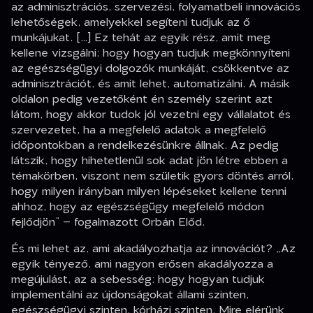
az adminisztrációs, szervezési, folyamatbeli innovációs
lehetőségek, amelyekkel segíteni tudjuk az ő
munkájukat. […] Ez tehát az egyik rész, amit meg
kellene vizsgálni: hogy hogyan tudjuk megkönnyíteni
az egészségügyi dolgozók munkáját, csökkentve az
adminisztrációt, és amit lehet, automatizálni. A másik
oldalon pedig vezetőként én személy szerint azt
látom, hogy akkor tudok jól vezetni egy vállalatot és
szervezetet, ha a megfelelő adatok a megfelelő
időpontokban a rendelkezésünkre állnak. Az pedig
látszik, hogy hihetetlenül sok adat jön létre ebben a
témakörben, viszont nem születik gyors döntés arról,
hogy milyen irányban milyen lépéseket kellene tenni
ahhoz, hogy az egészségügy megfelelő módon
fejlődjön”
– fogalmazott Orbán Előd.
És mi lehet az, ami akadályozhatja az innovációt?
„Az
egyik tényező, ami nagyon erősen akadályozza a
megújulást, az a sebesség: hogy hogyan tudjuk
implementálni az újdonságokat állami szinten,
egészségügyi szinten, kórházi szinten. Mire elérünk