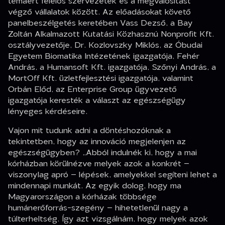
témáért felelős szervezetek és a megvalósítást
végző vállalatok között. Az előadásokat követő
panelbeszélgetés keretében Vass Dezső, a Bay
Zoltán Alkalmazott Kutatási Közhasznú Nonprofit Kft.
osztályvezetője, Dr. Kozlovszky Miklós, az Óbudai
Egyetem Biomatika Intézetének igazgatója, Fehér
András, a Humansoft Kft. igazgatója, Szőnyi András, a
MortOff Kft. üzletfejlesztési igazgatója, valamint
Orbán Előd, az Enterprise Group ügyvezető
igazgatója keresték a választ az egészségügy
lényeges kérdéseire.
Vajon mit tudunk adni a döntéshozóknak a
tekintetben, hogy az innováció megjelenjen az
egészségügyben?
„Abból indulnék ki, hogy a mai
kórházban körülnézve melyek azok a konkrét –
viszonylag apró – lépések, amelyekkel segíteni lehet a
mindennapi munkát. Az egyik dolog, hogy ma
Magyarországon a kórházak többsége
humánerőforrás-szegény – hihetetlenül nagy a
túlterheltség. Így azt vizsgálnám, hogy melyek azok