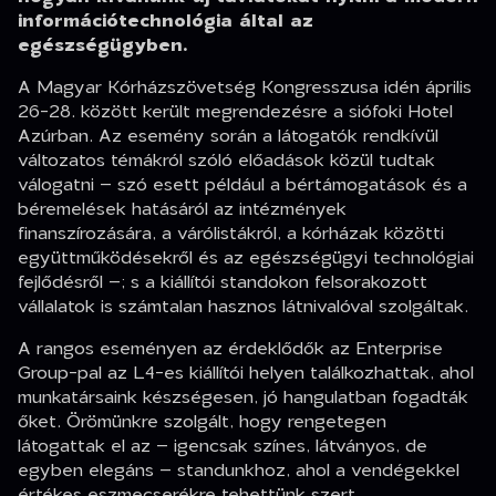
információtechnológia által az
egészségügyben.
A Magyar Kórházszövetség Kongresszusa idén április
26-28. között került megrendezésre a siófoki Hotel
Azúrban. Az esemény során a látogatók rendkívül
változatos témákról szóló előadások közül tudtak
válogatni – szó esett például a bértámogatások és a
béremelések hatásáról az intézmények
finanszírozására, a várólistákról, a kórházak közötti
együttműködésekről és az egészségügyi technológiai
fejlődésről –; s a kiállítói standokon felsorakozott
vállalatok is számtalan hasznos látnivalóval szolgáltak.
A rangos eseményen az érdeklődők az Enterprise
Group-pal az L4-es kiállítói helyen találkozhattak, ahol
munkatársaink készségesen, jó hangulatban fogadták
őket. Örömünkre szolgált, hogy rengetegen
látogattak el az – igencsak színes, látványos, de
egyben elegáns – standunkhoz, ahol a vendégekkel
értékes eszmecserékre tehettünk szert.