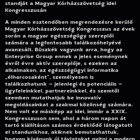
standját a Magyar Kórházszövetség idei
Kongresszusán
A minden esztendőben megrendezésre kerülő
Magyar Kórházszövetség Kongresszus az évek
során a magyar egészségügy szereplői
számára a legfontosabb találkozóhelyévé
avanzsált. Büszkék vagyunk arra, hogy az
Enterprise Group ennek a jeles eseménynek
évről évre aktív szereplője, s ezeken az
alkalmakon, az egészségügyi informatika
„élharcosaként”, személyesen is
találkozhatunk – jelenlegi és potenciális –
ügyfeleinkkel, partnereinkkel, és szemtől
szemben mutathatjuk be innovatív
megoldásainkat a szakmai közönség számára.
Nem volt ez másképp az idei, immár a XXIX.
Kongresszuson sem, ahol a három napon át
tartó kiállításon számos érdeklődő látogatott
el standunkhoz, akiknek bemutathattuk,
hogyan kívánunk új távlatokat nyitni a modern