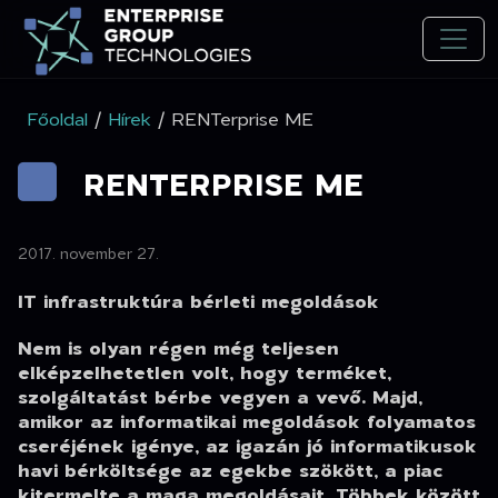
Főoldal
/
Hírek
/ RENTerprise ME
RENTERPRISE ME
2017. november 27.
IT infrastruktúra bérleti megoldások
Nem is olyan régen még teljesen
elképzelhetetlen volt, hogy terméket,
szolgáltatást bérbe
vegyen a vevő. Majd,
amikor az informatikai megoldások folyamatos
cseréjének igénye,
az igazán jó informatikusok
havi bérköltsége az egekbe szökött, a piac
kitermelte a
maga megoldásait. Többek között