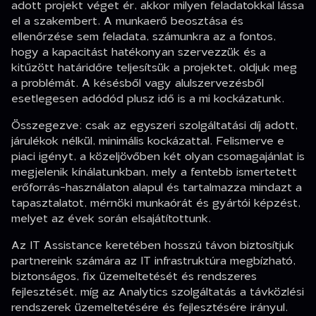
adott projekt véget ér, akkor milyen feladatokkal lássa
el a szakembert. A munkaerő beosztása és
ellenőrzése sem feladata, számunkra az a fontos,
hogy a kapacitást hatékonyan szervezzük és a
kitűzött határidőre teljesítsük a projektet, oldjuk meg
a problémát. A késésből vagy alulszervezésből
esetlegesen adódód plusz idő is a mi kockázatunk.
Összegezve: csak az egyszeri szolgáltatási díj adott,
járulékok nélkül, minimális kockázattal. Felismerve e
piaci igényt, a közeljövőben két olyan csomagajánlat is
megjelenik kínálatunkban, mely a fentebb ismertetett
erőforrás-használaton alapul és tartalmazza mindazt a
tapasztalatot, mérnöki munkaórát és gyártói képzést,
melyet az évek során elsajátítottunk.
Az IT Assistance keretében hosszú távon biztosítjuk
partnereink számára az IT infrastruktúra megbízható,
biztonságos, fix üzemeltetését és rendszeres
fejlesztését, míg az Analytics szolgáltatás a távközlési
rendszerek üzemeltetésére és fejlesztésére irányul.