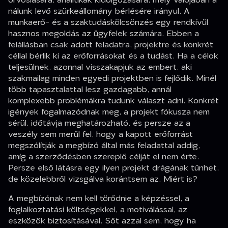
nálunk levő szürkeállomány bérlésére irányul. A
munkaerő- és a szaktudáskölcsönzés egy rendkívül
hasznos megoldás az ügyfelek számára. Ebben a
felállásban csak adott feladatra, projektre és konkrét
céllal bérlik ki az erőforrásokat és a tudást. Ha a célok
teljesülnek, azonnal visszakapjuk az embert, aki
szakmailag minden egyedi projektben is fejlődik. Minél
több tapasztalattal lesz gazdagabb, annál
komplexebb problémákra tudunk választ adni. Konkrét
igények fogalmazódnak meg, a projekt fókusza nem
sérül, időtávja meghatározható, és persze az a
veszély sem merül fel, hogy a kapott erőforrást
megszólítják a megbízó által más feladattal addig,
amíg a szerződésben szereplő célját el nem érte.
Persze első látásra egy ilyen projekt drágának tűnhet,
de közelebbről vizsgálva korántsem az. Miért is?
A megbízónak nem kell törődnie a képzéssel, a
foglalkoztatási költségekkel, a motiválással, az
eszközök biztosításával. Sőt azzal sem, hogy ha