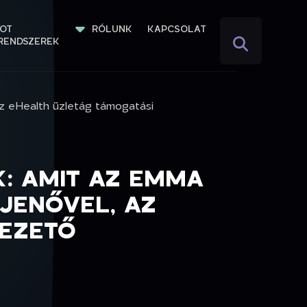
IOT 
RÓLUNK
KAPCSOLAT
RENDSZEREK
 az eHealth üzletág támogatási
K: AMIT AZ EMMA
 JENŐVEL, AZ
VEZETŐ