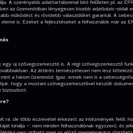
ja. A szerényebb adattartalommal bíró felületen pl. az 
bben az üzemmódban lényegesen kisebb adatbázis-oldali er
sabb működést és rövidebb válaszidőket garantál. A sebes
k eleme is. Ezeket a fejlesztéseket a felhasználók már az
 más
egy új szövegszerkesztő is. A régi szövegszerkesztő fun
 továbbiakban. Az áttérés természetesen nem lesz kötelező
, mint a három üzemmód. Igaz, ennek nem is a sebességnö
ítjuk, hogy a mostani szövegszerkesztővel készült dokum
 biztosított.
sre?
t rá, de több észrevétel érkezett az intézmények felől, 
táját kínálja –, nem minden felhasználónak egyszerű, és je
. Például nem oldható meg az előző megjelenéskor rögzíte