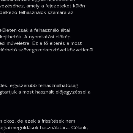
vezéséhez, amely a fejezeteket külön-
ndelkező felhasználók számára az
leten csak a felhasználó által
lrejthetők. A nyomtatási előkép
i műveletre. Ez a fő eltérés a most
lérhető szövegszerkesztővel közvetlenül
edés, egyszerűbb felhasználhatóság,
artjuk a most használt előjegyzéssel a
 okoz, de ezek a frissítések nem
ógiai megoldások használatára. Célunk,