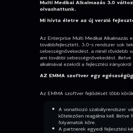
Multi Medikai Alkalmazás 3.0 vált
olvashattunk.
Mi hívta életre az új verzió fejlesz
Az Enterprise Multi Medikai Alkalmazás 
továbbfejlesztett, 3.0-s rendszer sok tek
sebességnövekedést, a minél rövidebb vál
ami további sebességnövekedést, illetve
alkalmával ezekről a fejlesztési irányokró
AZ EMMA szoftver egy egészségügyi 
Az EMMA szoftver fejlődését több körül
A vonatkozó szabályrendszer vált
kötelezően reagálnia kell; illet
folyamatok köre.
A partnerek egyedi fejlesztési k