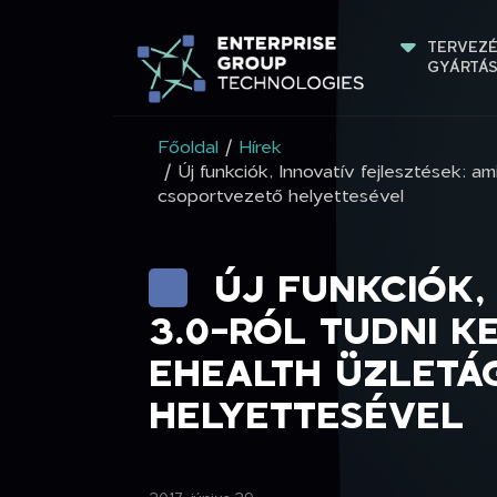
TERVEZÉ
GYÁRTÁ
Főoldal
/
Hírek
/ Új funkciók, Innovatív fejlesztések: a
csoportvezető helyettesével
ÚJ FUNKCIÓK,
3.0-RÓL TUDNI K
EHEALTH ÜZLETÁ
HELYETTESÉVEL