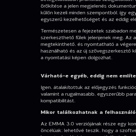
örökítése a jelen megjelenés dokumentu
külön kezeli minden szempontból; így eg
egyszerű kezelhetőséget és az eddig elé
Természetesen a fejezetek szabadon megh
szerkeszthető fülek jelenjenek meg. Az a
megtekinthető, és nyomtatható a végere
használható és az új szövegszerkesztő 
a nyomtatási képen dolgozhat.
Várható-e egyéb, eddig nem említet
Igen, átalakítottuk az előjegyzés funkc
valamint a rugalmasabb, egyszerűbb par
kompatibilitást.
Mikor találkozhatnak a felhasználó
Az EMMA 3.0 verziójának része egy kompo
öncélúak: lehetővé teszik, hogy a szoftv