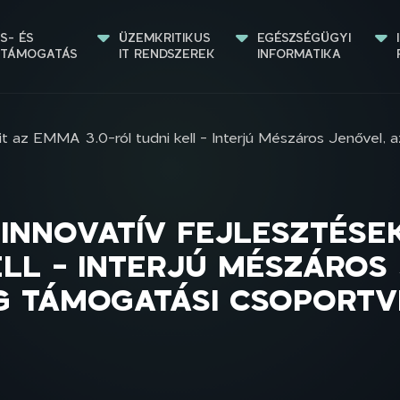
S- ÉS 
ÜZEMKRITIKUS 
EGÉSZSÉGÜGYI 
STÁMOGATÁS
IT RENDSZEREK
INFORMATIKA
mit az EMMA 3.0-ról tudni kell - Interjú Mészáros Jenővel,
 INNOVATÍV FEJLESZTÉSE
ELL - INTERJÚ MÉSZÁROS
G TÁMOGATÁSI CSOPORT