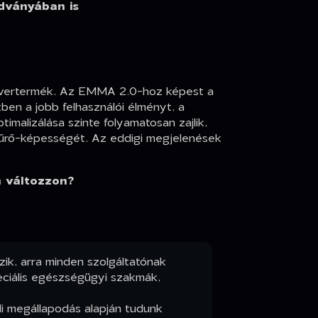
dványában is
oftvertermék. Az EMMA 2.0-hoz képest a
tben a jobb felhasználói élményt, a
malizálása szinte folyamatosan zajlik,
atűrő-képességét. Az eddigi megjelenések
n változzon?
ik, arra minden szolgáltatónak
peciális egészségügyi szakmák,
di megállapodás alapján tudunk