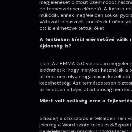
megjelenését biztosít üzemmódot használ
de természetesen elérhető. A funkció e
működik, ennek megfelelően sokkal gyor
változott a használt ikonkészlet némelyi
ott is elérhetővé tettük őket.
A fentieken kívül elérhetővé válik
újdonság is?
Igen. Az EMMA 3.0 verzióban megjelenik 
eldönthetik, hogy melyiket használják a
áttérés nem olyan rugalmasan kezelhető
kezelhetőség. Azt természetesen biztos
az esetben a teljes átjárhatóság nem lesz
Miért volt szükség erre a fejleszté
Szükség a szó szoros értelmében nem vol
jelenleg a Word szinte teljes eszközpalet
betegellátásban praktikus szolgáltatást