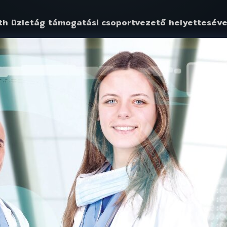
lth üzletág támogatási csoportvezető helyetteséve