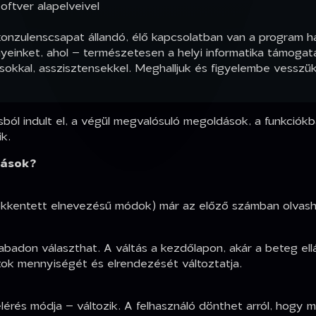
ftver alapelveivel
 konzulenscsapat állandó, élő kapcsolatban van a program 
nyeinket, ahol – természetesen a helyi informatika támogat
sokkal, asszisztensekkel. Meghalljuk és figyelembe vesszük
ból indult el, a végül megvalósuló megoldások, a funkciók
k.
tások?
ökkentett elnevezésű módok) már az előző számban olvasha
badon választhat. A váltás a kezdőlapon, akár a beteg e
ok mennyiségét és elrendezését változtatja.
lérés módja – változik. A felhasználó dönthet arról, hogy