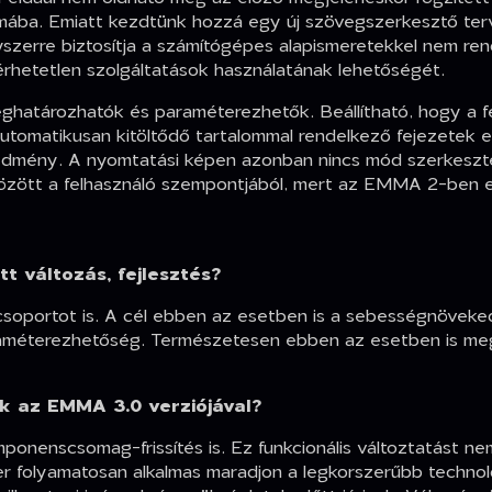
mába. Emiatt kezdtünk hozzá egy új szövegszerkesztő ter
yszerre biztosítja a számítógépes alapismeretekkel nem re
rhetetlen szolgáltatások használatának lehetőségét.
atározhatók és paraméterezhetők. Beállítható, hogy a felü
utomatikusan kitöltődő tartalommal rendelkező fejezetek e
dmény. A nyomtatási képen azonban nincs mód szerkesztés
között a felhasználó szempontjából, mert az EMMA 2-ben e
t változás, fejlesztés?
iócsoportot is. A cél ebben az esetben is a sebességnövek
améterezhetőség. Természetesen ebben az esetben is megt
k az EMMA 3.0 verziójával?
nenscsomag-frissítés is. Ez funkcionális változtatást nem
er folyamatosan alkalmas maradjon a legkorszerűbb technol