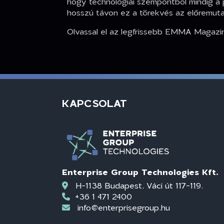
hogy technológiai szempontból mindig a p
hosszú távon ez a törekvés az előremuta
Olvassal el az legfrissebb EMMA Magaz
KAPCSOLAT
Enterprise Group Technologies Kft.
H-1138 Budapest, Váci út 117-119.
+36 1 471 2400
info@enterprisegroup.hu