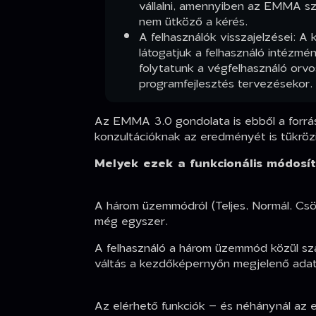
vállalni, amennyiben az EMMA szo
nem ütköző a kérés.
A felhasználók visszajelzései: A
látogatjuk a felhasználó intézmé
folytatunk a végfelhasználó orvo
programfejlesztés tervezésekor.
Az EMMA 3.0 gondolata is ebből a forrás
konzultációknak az eredményét is tükrözi
Melyek ezek a funkcionális módosí
A három üzemmódról (Teljes, Normál, Cs
még egyszer.
A felhasználó a három üzemmód közül sza
váltás a kezdőképernyőn megjelenő adat
Az elérhető funkciók – és néhánynál az e