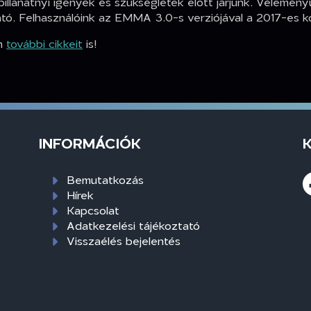
illanatnyi igények és szükségletek előtt járjunk. Vélemény
tó. Felhasználóink az EMMA 3.0-s verziójával a 2017-es 
in
további cikkeit
is!
INFORMÁCIÓK
Bemutatkozás
Hírek
Kapcsolat
Adatkezelési tájékoztató
Visszaélés bejelentés