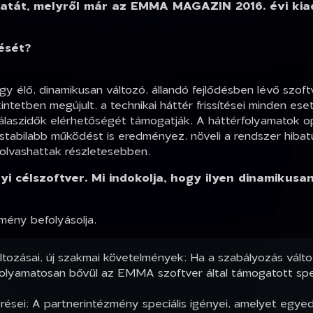
ozatát, melyről már az EMMA MAGAZIN 2016. évi kia
tését?
egy élő, dinamikusan változó, állandó fejlődésben lévő sz
intetben megújult, a technikai háttér frissítései minden ese
aszidők elérhetőségét támogatják. A háttérfolyamatok opti
 stabilabb működést is eredményez, növeli a rendszer hib
l olvashattak részletesebben.
célszoftver. Mi indokolja, hogy ilyen dinamikusa
mény befolyásolja.
ozásai, új szakmai követelmények: Ha a szabályozás változ
ve folyamatosan bővül az EMMA szoftver által támogatott s
érései: A partnerintézmény speciális igényei, amelyet egye