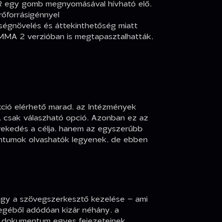
EPR egy gomb megnyomásával hívható elő,
őforrásigénnyel
ségnövelés és áttekinthetőség miatt
 EMMA 2 verzióban is megtapasztalhatták,
kció elérhető marad, az Intézmények
, csak válaszható opció. Azonban ez az
vekedés a célja, hanem az egyszerűbb
entumok olvashatók legyenek, de ebben
hogy a szövegszerkesztő kezelése – ami
llegéből adódóan kizár néhány, a
tt dokumentum egyes fejezeteinek