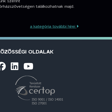
ünk szerint
kórházszövetségen találkozhatnak majd.
a kategória további hírei
KÖZÖSSÉGI OLDALAK