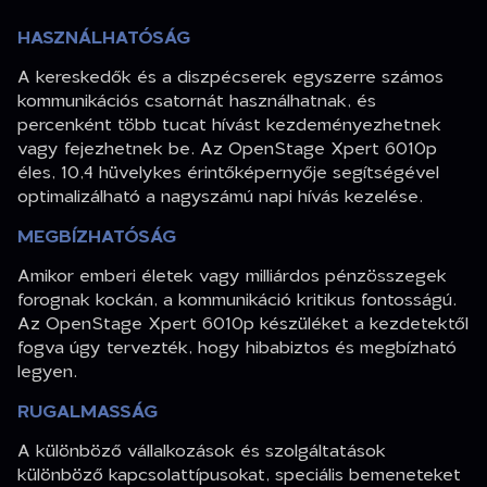
HASZNÁLHATÓSÁG
A kereskedők és a diszpécserek egyszerre számos
kommunikációs csatornát használhatnak, és
percenként több tucat hívást kezdeményezhetnek
vagy fejezhetnek be. Az OpenStage Xpert 6010p
éles, 10,4 hüvelykes érintőképernyője segítségével
optimalizálható a nagyszámú napi hívás kezelése.
MEGBÍZHATÓSÁG
Amikor emberi életek vagy milliárdos pénzösszegek
forognak kockán, a kommunikáció kritikus fontosságú.
Az OpenStage Xpert 6010p készüléket a kezdetektől
fogva úgy tervezték, hogy hibabiztos és megbízható
legyen.
RUGALMASSÁG
A különböző vállalkozások és szolgáltatások
különböző kapcsolattípusokat, speciális bemeneteket