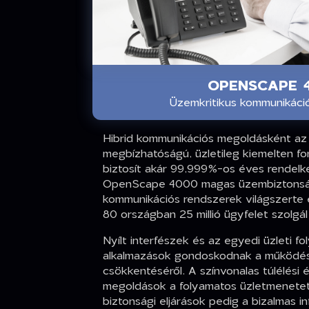
OPENSCAPE 
Üzemkritikus kommunikáci
Hibrid kommunikációs megoldásként 
megbízhatóságú, üzletileg kiemelten fo
biztosít akár 99,999%-os éves rendelke
OpenScape 4000 magas üzembiztonsá
kommunikációs rendszerek világszerte 
80 országban 25 millió ügyfelet szolgál
Nyílt interfészek és az egyedi üzleti f
alkalmazások gondoskodnak a működési
csökkentéséről. A színvonalas túlélési
megoldások a folyamatos üzletmenetet,
biztonsági eljárások pedig a bizalmas 