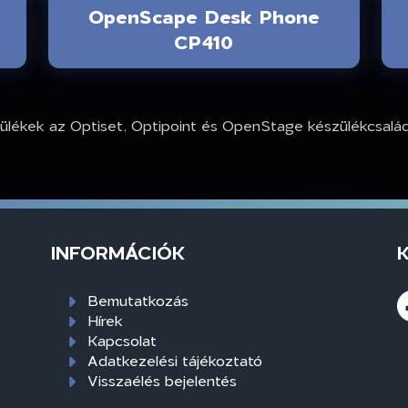
OpenScape Desk Phone
CP410
kek az Optiset, Optipoint és OpenStage készülékcsaládo
INFORMÁCIÓK
Bemutatkozás
Hírek
Kapcsolat
Adatkezelési tájékoztató
Visszaélés bejelentés