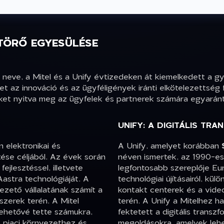
TTÖRŐ EGYESÜLÉSE
 neve, a Mitel és a Unify évtizedeken át kiemelkedett a gy
t az innováció és az ügyféligények iránti elkötelezettség
eket nyitva meg az ügyfelek és partnerek számára egyaránt
UNIFY: A DIGITÁLIS TR
 elektronikai és
A Unify, amelyet korábban
ése céljából. Az évek során
néven ismertek, az 1990-es
ejlesztéssel, illetvete
legfontosabb szereplője Eur
astra technológiáját. A
technológiai újításairól, kü
ezető vállalatának számít a
kontakt centerek és a vide
zerek terén. A Mitel
terén. A Unify a Mitelhez 
 lehetővé tette számukra,
fektetett a digitális trans
 piaci környezethez és
megoldásokra, amelyek lehe