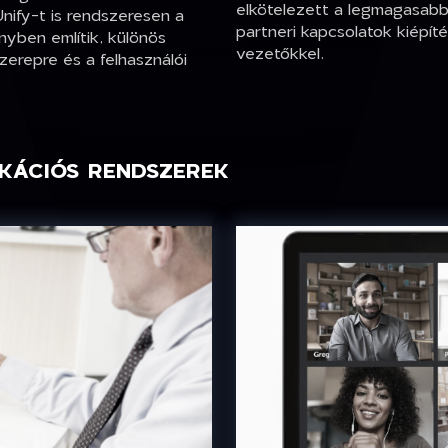
elkötelezett a legmagasabb 
Unify-t is rendszeresen a
partneri kapcsolatok kiépíté
yben említik, különös
vezetőkkel.
szerepre és a felhasználói
IKÁCIÓS RENDSZEREK