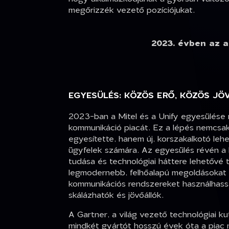
megőrizzék vezető pozíciójukat.
2023. évben az am
EGYESÜLÉS: KÖZÖS ERŐ, KÖZÖS JÖ
2023-ban a Mitel és a Unify egyesülése 
kommunikáció piacát. Ez a lépés nemcsak
egyesítette, hanem új, korszakalkotó leh
ügyfelek számára. Az egyesülés révén a k
tudása és technológiai háttere lehetővé 
legmodernebb, felhőalapú megoldásokat
kommunikációs rendszereket használhass
skálázhatók és jövőállók.
A Gartner, a világ vezető technológiai ku
mindkét gyártót hosszú évek óta a piac