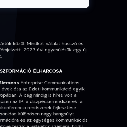
ártók közül. Mindkét vállalat hosszú és
 fémjelzett. 2023 évi egyesülésük egy új
.
ANSZFORMÁCIÓ ÉLHARCOSA
Siemens
Enterprise Communications
 évek óta az üzleti kommunikáció egyik
ópában. A cég mindig is híres volt a
lönösen az IP, a diszpécserrendszerek, a
okonferencia rendszerek fejlesztése
hasonlóan különösen nagy hangsúlyt
zformációra és az egységes kommunikációs
tővé teszik a vállalatok számára, hogy