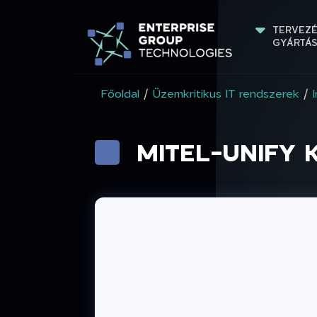
TERVEZÉ
GYÁRTÁ
Főoldal
/
Üzemkritikus IT rendszerek
/
MITEL-UNIFY