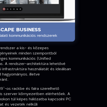
CAPE BUSINESS
llalati kommunikációs rendszerek
endszer a kis- és közepes
 igényeinek minden szempontból
éges kommunikációs (Unified
. A rendszer-architektúra lehetővé
 infrastruktúra használatát és ideálisan
d hagyományos, illetve
ránt.
”-os rackbe és falra szerelhető
ális szerver környezetben elérhetőek. A
onokon túl képes hálózatba kapcsolni PC
at és vezeték nélküli