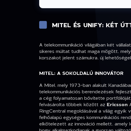
MITEL ÉS UNIFY: KÉT Ú
A telekommunikáció világában két vállalat
sikeres múltat tudhat maga mögött, melye
korszakot jelent számukra, új lehetőség
MITEL: A SOKOLDALÚ INNOVÁTOR
A Mitel, mely 1973-ban alakult Kanadában
telekommunikációs berendezések fejleszt
a cég folyamatosan bővítette portfólióját f
felvásárolta többek között az
Ericsson
A
RingCentral megoldásával a világ egyik v
felhőalapú egységes kommunikációs rends
elkötelezett az innováció mellett, amely
hogy alkalmazkodjanak a gyorsan változó