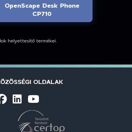
OpenScape Desk Phone
CP710
k helyettesítő termékei.
KÖZÖSSÉGI OLDALAK