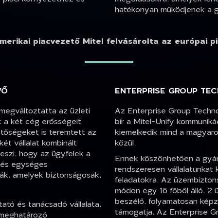
hatékonyan működjenek a gl
erikai piacvezető Mitel felvásárolta az európai p
VŐ
ENTERPRISE GROUP TEC
megváltoztatta az üzleti
Az Enterprise Group Techno
 a két cég erősségeit
bír a Mitel-Unify kommuniká
etőségeket is teremtett az
kiemelkedik mind a magyaror
ét vállalat kombinált
közül.
teszi, hogy az ügyfelek a
Ennek köszönhetően a gyárt
 és egységes
rendszeresen vállalatunkat kér
ák, amelyek biztonságosak,
feladatokra. Az üzembizto
módon egy 16 főből álló, 2 
beszélő, folyamatosan kép
tató és tanácsadó vállalata,
támogatja. Az Enterprise G
 meghatározó