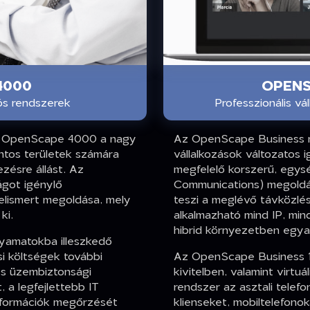
4000
OPENS
ós rendszerek
Professzionális vá
az OpenScape 4000 a nagy
Az OpenScape Business r
ntos területek számára
vállalkozások változatos
zésre állást. Az
megfelelő korszerű, egys
got igénylő
Communications) megoldás
elismert megoldása, mely
teszi a meglévő távközlési
 ki.
alkalmazható mind IP, min
hibrid környezetben egya
olyamatokba illeszkedő
 költségek további
Az OpenScape Business 19
 és üzembiztonsági
kivitelben, valamint virtu
 a legfejlettebb IT
rendszer az asztali telef
információk megőrzését
klienseket, mobiltelefonok