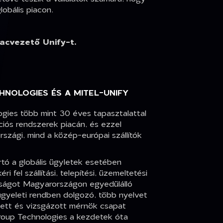
obális piacon.
iacvezető Unify-t.
HNOLOGIES ÉS A MITEL-UNIFY
gies több mint 30 éves tapasztalattal
ciós rendszerek piacán, és ezzel
szági, mind a közép-európai szállítók
ó a globális ügyletek esetében
i fel szállítási, telepítési, üzemeltetési
nságot Magyarországon egyedülálló
ügyeleti rendben dolgozó, több nyelvet
zett és vizsgázott mérnök csapat
roup Technologies a kezdetek óta