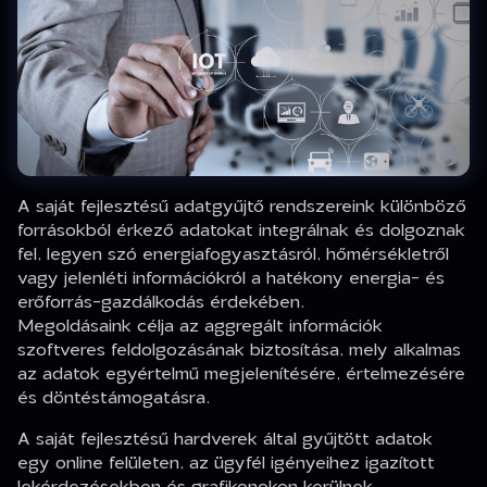
A saját fejlesztésű adatgyűjtő rendszereink különböző
forrásokból érkező adatokat integrálnak és dolgoznak
fel, legyen szó energiafogyasztásról, hőmérsékletről
vagy jelenléti információkról a hatékony energia- és
erőforrás-gazdálkodás érdekében.
Megoldásaink célja az aggregált információk
szoftveres feldolgozásának biztosítása, mely alkalmas
az adatok egyértelmű megjelenítésére, értelmezésére
és döntéstámogatásra.
A saját fejlesztésű hardverek által gyűjtött adatok
egy online felületen, az ügyfél igényeihez igazított
lekérdezésekben és grafikonokon kerülnek