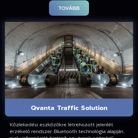
TOVÁBB
Qvanta Traffic Solution
Közlekedési eszközökre létrehozott jelenlét
érzékelő rendszer Bluetooth technológia alapján,
mely információt biztosít az utasok számáról,