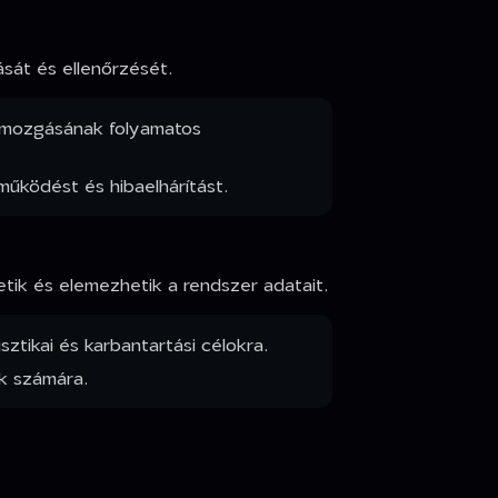
ását és ellenőrzését.
mű mozgásának folyamatos
űködést és hibaelhárítást.
tik és elemezhetik a rendszer adatait.
sztikai és karbantartási célokra.
k számára.