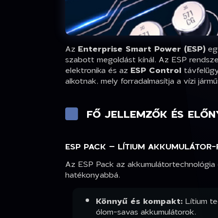
Az
Enterprise Smart Power (ESP)
egy
szabott megoldást kínál. Az ESP rendsz
elektronika és az
ESP Control
távfelügy
alkotnak, mely forradalmasítja a vízi jár
FŐ JELLEMZŐK ÉS ELŐ
ESP PACK – LÍTIUM AKKUMULÁTOR
Az ESP Pack az akkumulátortechnológia c
hatékonyabbá.
Könnyű és kompakt:
Lítium t
ólom-savas akkumulátorok.