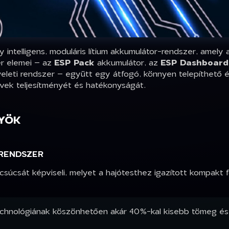
 intelligens, moduláris lítium akkumulátor-rendszer, amely
er elemei – az
ESP Pack
akkumulátor, az
ESP Dashboard
eleti rendszer – együtt egy átfogó, könnyen telepíthető é
művek teljesítményét és hatékonyságát.
NYÖK
-RENDSZER
súcsát képviseli, melyet a hajótesthez igazított kompakt f
echnológiának köszönhetően akár 40%-kal kisebb tömeg és