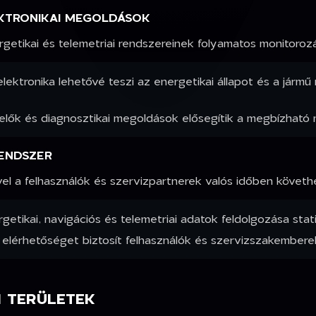
EKTRONIKAI MEGOLDÁSOK
rgetikai és telemetriai rendszereinek folyamatos monitoroz
lektronika lehetővé teszi az energetikai állapot és a jár
lők és diagnosztikai megoldások elősegítik a megbízható m
RENDSZER
l a felhasználók és szervizpartnerek valós időben követhe
getikai, navigációs és telemetriai adatok feldolgozása stati
elérhetőséget biztosít felhasználók és szervizszakembere
 TERÜLETEK