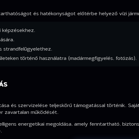
tarthatóságot és hatékonyságot előtérbe helyező vízi járm
i képzésekhez.
ására.
 strandfelügyelethez.
ületeken történő használatra (madármegfigyelés, fotózás).
ÁS
sa és szervizelése teljeskörű támogatással történik. Saját
er zavartalan működését.
telligens energetikai megoldása, amely fenntartható, bizt
.