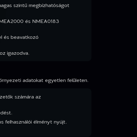
 magas szintű megbízhatóságot
z NMEA2000 és NMEA0183
kel és beavatkozó
hoz igazodva.
örnyezeti adatokat egyetlen felületen.
vezetők számára az
ödést.
 felhasználói élményt nyújt,