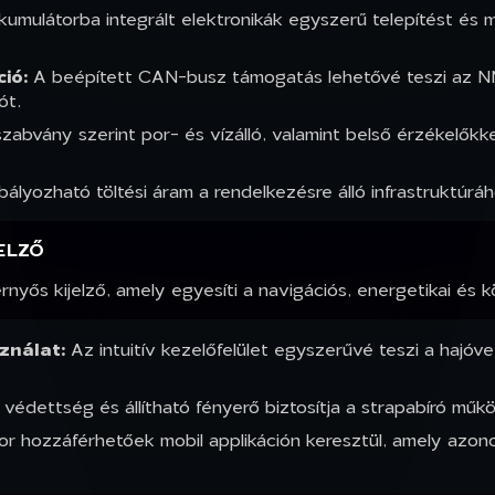
umulátorba integrált elektronikák egyszerű telepítést és
ió:
A beépített CAN-busz támogatás lehetővé teszi a
ót.
zabvány szerint por- és vízálló, valamint belső érzékelők
ályozható töltési áram a rendelkezésre álló infrastruktúrá
ELZŐ
ős kijelző, amely egyesíti a navigációs, energetikai és k
ználat:
Az intuitív kezelőfelület egyszerűvé teszi a hajó
védettség és állítható fényerő biztosítja a strapabíró műk
r hozzáférhetőek mobil applikáción keresztül, amely azonos