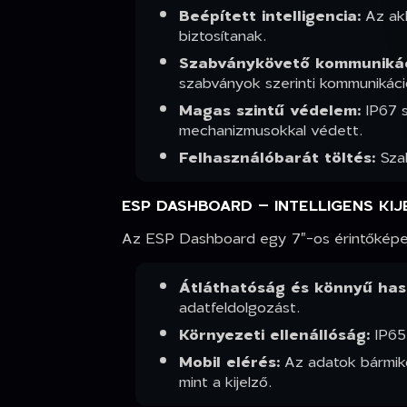
Beépített intelligencia:
Az akk
biztosítanak.
Szabványkövető kommunikác
szabványok szerinti kommunikáci
Magas szintű védelem:
IP67 s
mechanizmusokkal védett.
Felhasználóbarát töltés:
Szab
ESP DASHBOARD – INTELLIGENS KIJ
Az ESP Dashboard egy 7"-os érintőképerny
Átláthatóság és könnyű has
adatfeldolgozást.
Környezeti ellenállóság:
IP65 
Mobil elérés:
Az adatok bármiko
mint a kijelző.