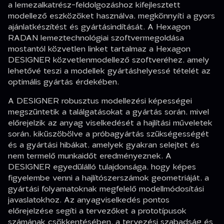
a lemezalkatrész-feldolgozáshoz kifejlesztett
modellező eszközöket használva, megkönnyíti a gyors
ajánlatkészítést és gyártásindítását. A Hexagon
RADAN lemeztechnológiai szoftvermegoldása
mostantól közvetlen linket tartalmaz a Hexagon
DESIGNER közvetlenmodellező szoftveréhez, amely
lehetővé teszi a modellek gyártáshelyessé tételét az
optimális gyártás érdekében.
A DESIGNER robusztus modellezési képességei
megszüntetik a találgatásokat a gyártás során, mivel
előrejelzik az anyag viselkedését a hajlítási műveletek
során, kiküszöbölve a próbagyártás szükségességét
és a gyártási hibákat, amelyek gyakran selejtet és
nem termelő munkaidőt eredményeznek. A
DESIGNER egyedülálló tulajdonsága, hogy képes
figyelembe venni a hajlítószerszámok geometriáját, a
gyártási folyamatoknak megfelelő modellmódosítási
javaslatokhoz. Az anyagviselkedés pontos
előrejelzése segíti a tervezőket a prototípusok
számának csökkentésében, a tervezési szabadság és