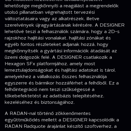
lehetősége megkönnyíti a reagálást a megrendelők
utolsó pillanatban végrehajtott tervezési
változtatásaira vagy az alkatrészek, illetve
szerelvények újragyártásának kérésére. A DESIGNER
lehetővé teszi a felhasználók számára, hogy a 2D-s
rajzokhoz hajlítási vonalakat, hajlítási zónákat és
egyéb fontos részleteket adjanak hozzá, hogy
megkönnyítsék a gyártási információk átadását az
üzemi dolgozók felé. A DESIGNER csatlakozik a
Hexagon SFx platformjához, amely most
lemeztulajdonságokat és hajlítási adatokat is tárol,
amelyekhez a vállalkozás összes felhasználója
egyszerre és bármikor hozzáférhet a felhőből. Ez a
felhőintegráció nem teszi szükségessé a
tőkebefektetést az adatbázis telepítéséhez,
kezeléséhez és biztonságához.
A RADAN-nal történő zökkenőmentes
együttműködés mellett a DESIGNER kapcsolódik a
RADAN Radquote árajánlat készítő szoftverhez, a