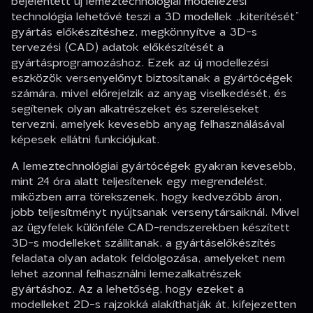
bejelentett új lemeztechnológiai modellezési
technológia lehetővé teszi a 3D modellek „kiterítését”
gyártás előkészítéshez, megkönnyítve a 3D-s
tervezési (CAD) adatok előkészítését a
gyártásprogramozáshoz. Ezek az új modellezési
eszközök versenyelőnyt biztosítanak a gyártócégek
számára, mivel előrejelzik az anyag viselkedését, és
segítenek olyan alkatrészeket és szereléseket
tervezni, amelyek kevesebb anyag felhasználásával
képesek ellátni funkciójukat.
A lemeztechnológiai gyártócégek gyakran kevesebb,
mint 24 óra alatt teljesítenek egy megrendelést,
miközben arra törekszenek, hogy kedvezőbb áron,
jobb teljesítményt nyújtsanak versenytársaiknál. Mivel
az ügyfelek különféle CAD-rendszerekben készített
3D-s modelleket szállítanak, a gyártáselőkészítés
feladata olyan adatok feldolgozása, amelyeket nem
lehet azonnal felhasználni lemezalkatrészek
gyártáshoz. Az a lehetőség, hogy ezeket a
modelleket 2D-s rajzokká alakíthatják át, kifejezetten