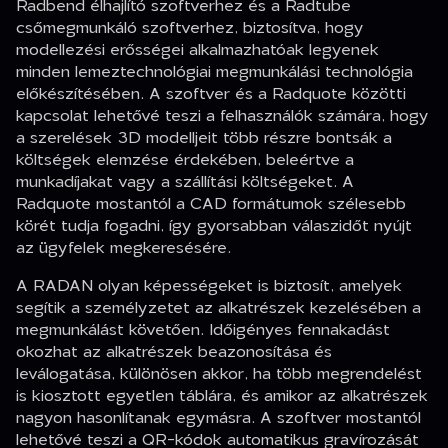
Radbend élhajlító szoftverhez és a Radtube
csőmegmunkáló szoftverhez, biztosítva, hogy
modellezési erősségei alkalmazhatóak legyenek
minden lemeztechnológiai megmunkálási technológia
előkészítésében. A szoftver és a Radquote közötti
kapcsolat lehetővé teszi a felhasználók számára, hogy
a szerelések 3D modelljeit több részre bontsák a
költségek elemzése érdekében, beleértve a
munkadíjakat vagy a szállítási költségeket. A
Radquote mostantól a CAD formátumok szélesebb
körét tudja fogadni, így gyorsabban válaszidőt nyújt
az ügyfelek megkeresésére.
A RADAN olyan képességeket is biztosít, amelyek
segítik a személyzetet az alkatrészek kezelésében a
megmunkálást követően. Időigényes fennakadást
okozhat az alkatrészek beazonosítása és
leválogatása, különösen akkor, ha több megrendelést
is kiosztott egyetlen táblára, és amikor az alkatrészek
nagyon hasonlítanak egymásra. A szoftver mostantól
lehetővé teszi a QR-kódok automatikus gravírozását