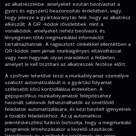
az alkatrészekbe, amelyeket ezután beolvashat a
gyors és egyszerű beazonosítás érdekében, vagy,
hogy jelezze a gyártásiránytás felé, hogy az alkatrész
elkészült. A QR -kódok rövidebbek, mint a
vonalkódok, amelyeket nehéz beolvasni, és
lényegesen több megmunkálási információt
tartalmazhatnak. A ragasztott címkékkel ellentétben a
QR-kódok nem járnak munkaigényes eltávolítással,
vagy nem hagynak olyan maradékot a felületen,
amelyet le kell tisztítani az alkatrészek festése előtt.
A szoftver lehetővé teszi a munkafolyamat személyre
szabott automatizálását is a gyártási folyamat
szélesebb körű kontrollálása érdekében. A
gépspecifikus munkafolyamatok felépítéséhez
használt sablonok felhasználhatók az ismétlődő
feladatok automatizálására, és kézi bevitelt igényelnek
a további feladatokhoz. Az új automatikus
jelentéskészítési funkció biztosítja, hogy a megmunkáló
programok létrehozásakor a kezelői utasítások
létrejöjjenek és a műhelybe kerüljenek, így nincs