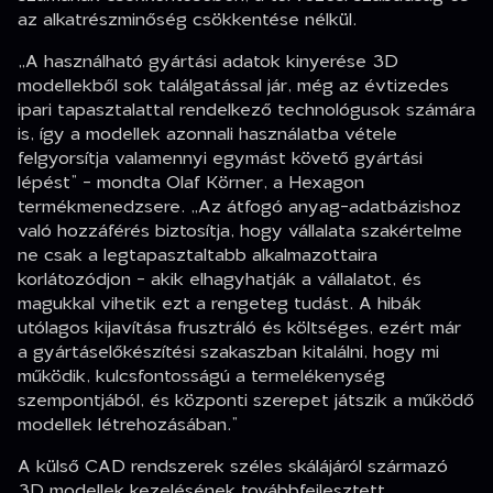
az alkatrészminőség csökkentése nélkül.
„A használható gyártási adatok kinyerése 3D
modellekből sok találgatással jár, még az évtizedes
ipari tapasztalattal rendelkező technológusok számára
is, így a modellek azonnali használatba vétele
felgyorsítja valamennyi egymást követő gyártási
lépést” - mondta Olaf Körner, a Hexagon
termékmenedzsere. „Az átfogó anyag-adatbázishoz
való hozzáférés biztosítja, hogy vállalata szakértelme
ne csak a legtapasztaltabb alkalmazottaira
korlátozódjon - akik elhagyhatják a vállalatot, és
magukkal vihetik ezt a rengeteg tudást. A hibák
utólagos kijavítása frusztráló és költséges, ezért már
a gyártáselőkészítési szakaszban kitalálni, hogy mi
működik, kulcsfontosságú a termelékenység
szempontjából, és központi szerepet játszik a működő
modellek létrehozásában.”
A külső CAD rendszerek széles skálájáról származó
3D modellek kezelésének továbbfejlesztett