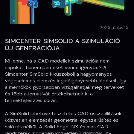
2026. június 15.
SIMCENTER SIMSOLID A SZIMULÁCIÓ
ÚJ GENERÁCIÓJA
Mi lenne, ha a CAD modellek szimulációja nem
napokat, hanem perceket venne igénybe? A
Simcenter SimSolid kiküszöböli a hagyományos
végeselemes elemzés legidőigényesebb lépéseit, így
a mérnökök gyorsabban vizsgálhatják meg terveiket
és több alternatívát értékelhetnek ki a
termékfejlesztés során.
A SimSolid lehetővé teszi teljes CAD összeállítások
közvetlen elemzését geometria-egyszerűsítés és
hálózás nélkül. A Solid Edge, NX és más CAD
rendszerek modelljein közvetlenül dolgozik, így