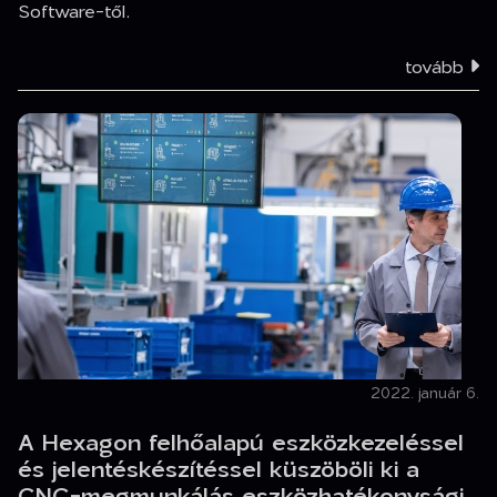
Software-től.
tovább
2022. január 6.
A Hexagon felhőalapú eszközkezeléssel
és jelentéskészítéssel küszöböli ki a
CNC-megmunkálás eszközhatékonysági