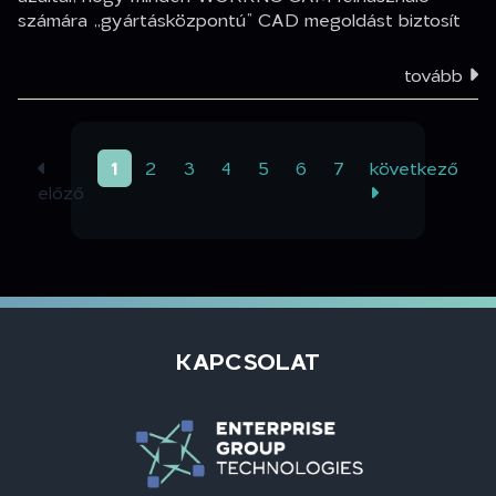
számára „gyártásközpontú” CAD megoldást biztosít
tovább
(aktuális)
1
2
3
4
5
6
7
következő
előző
KAPCSOLAT