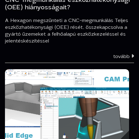
(OEE) hiányosságait?
A Hexagon megszünteti a CNC-megmunkálás Teljes
eszközhatékonysági (OEE) rését, összekapcsolva a
gyártó üzemeket a felhőalapú eszközkezeléssel és
jelentéskészítéssel
tovább