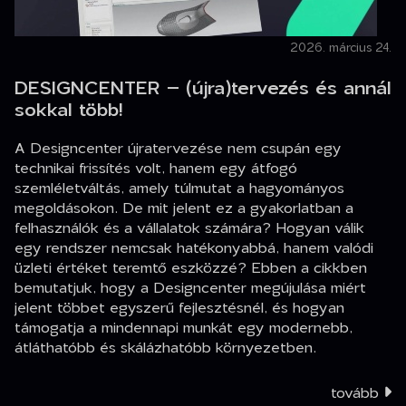
2026. március 24.
DESIGNCENTER – (újra)tervezés és annál
sokkal több!
A Designcenter újratervezése nem csupán egy
technikai frissítés volt, hanem egy átfogó
szemléletváltás, amely túlmutat a hagyományos
megoldásokon. De mit jelent ez a gyakorlatban a
felhasználók és a vállalatok számára? Hogyan válik
egy rendszer nemcsak hatékonyabbá, hanem valódi
üzleti értéket teremtő eszközzé? Ebben a cikkben
bemutatjuk, hogy a Designcenter megújulása miért
jelent többet egyszerű fejlesztésnél, és hogyan
támogatja a mindennapi munkát egy modernebb,
átláthatóbb és skálázhatóbb környezetben.
tovább