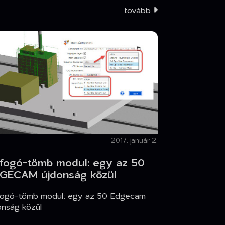
tovább
2017. január 2.
lfogó-tömb modul: egy az 50
GECAM újdonság közül
fogó-tömb modul: egy az 50 Edgecam
onság közül