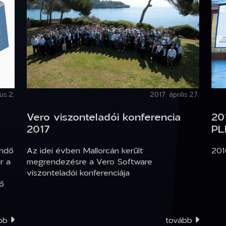
us 2.
2017. április 27.
Vero viszonteladói konferencia
20
2017
PL
endő
Az idei évben Mallorcán került
201
r a
megrendezésre a Vero Software
viszonteladói konferenciája
ő
ább
tovább