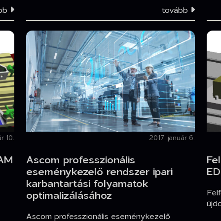
ább
tovább
r 10.
2017. január 6.
CAM
Ascom professzionális
Fe
eseménykezelő rendszer ipari
ED
karbantartási folyamatok
Fel
optimalizálásához
újd
Ascom professzionális eseménykezelő