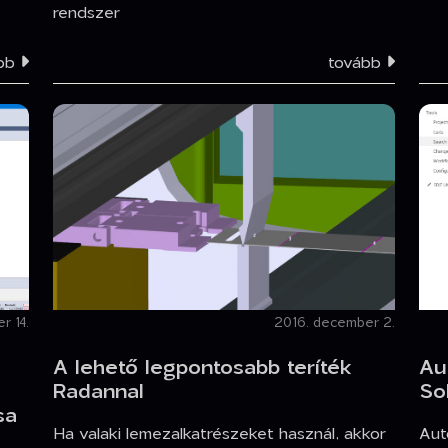
rendszer
ább
tovább
r 14.
2016. december 2.
A lehető legpontosabb teríték
Au
Radannal
So
sa
Ha valaki lemezalkatrészeket használ, akkor
Aut