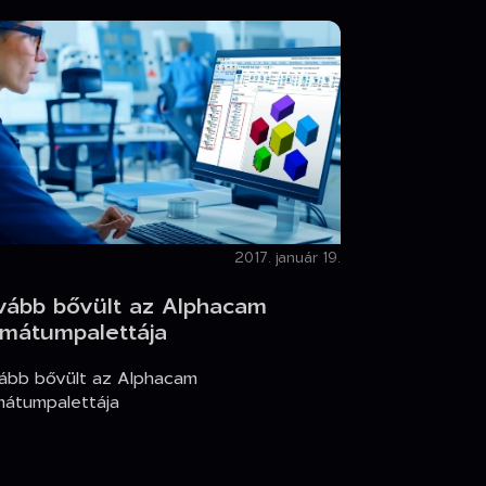
2017. január 19.
vább bővült az Alphacam
rmátumpalettája
ább bővült az Alphacam
mátumpalettája