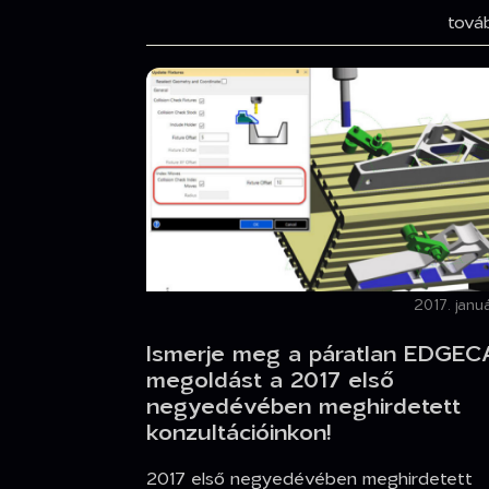
tov
2017. januá
Ismerje meg a páratlan EDGE
megoldást a 2017 első
negyedévében meghirdetett
konzultációinkon!
2017 első negyedévében meghirdetett