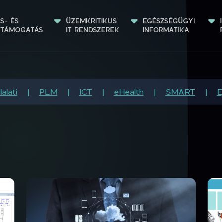
S- ÉS 
ÜZEMKRITIKUS 
EGÉSZSÉGÜGYI 
STÁMOGATÁS
IT RENDSZEREK
INFORMATIKA
lalati
PLM
ICT
eHealth
SMART
E