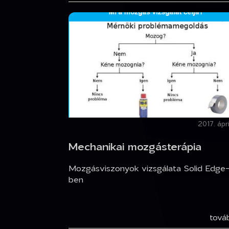
2017. ápri
Mechanikai mozgásterápia
Mozgásviszonyok vizsgálata Solid Edge
ben
tov