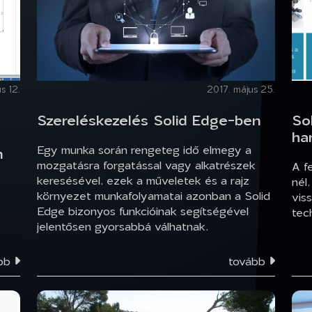
s 12.
2017. május 25.
Szereléskezelés Solid Edge-ben
So
ha
Egy munka során rengeteg idő elmegy a
n
mozgatásra forgatással vagy alkatrészek
A f
keresésével, ezek a műveletek és a rajz
nél
környezet munkafolyamatai azonban a Solid
vis
Edge bizonyos funkcióinak segítségével
tec
jelentősen gyorsabbá válhatnak.
ább
tovább