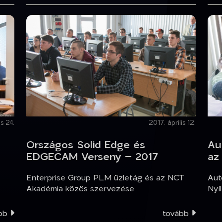
is 24.
2017. április 12.
Országos Solid Edge és
Au
EDGECAM Verseny – 2017
az
Enterprise Group PLM üzletág és az NCT
Aut
Akadémia közös szervezése
Nyí
ább
tovább