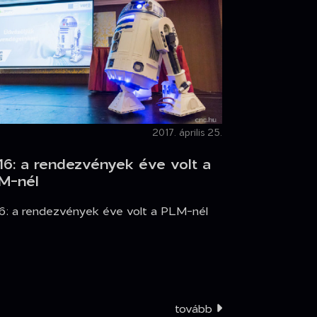
2017. április 25.
16: a rendezvények éve volt a
M-nél
6: a rendezvények éve volt a PLM-nél
tovább