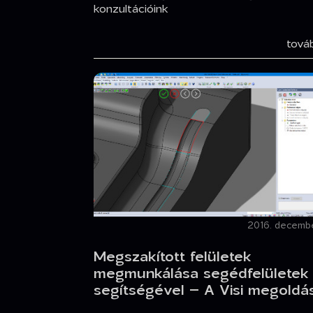
konzultációink
tov
2016. decembe
Megszakított felületek
megmunkálása segédfelületek
segítségével – A Visi megoldá