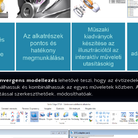
nvergens modellezés
lehetővé teszi, hogy az évtizedek
lhassuk és kombinálhassuk az egyes műveletek közben. Az i
dítással szerkeszthetőek, módosíthatóak.