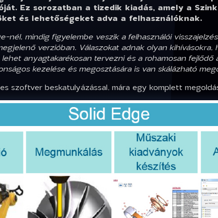
ját. Ez sorozatban a tizedik kiadás, amely a Szin
öket és lehetőségeket adva a felhasználóknak.
e-nél, mindig figyelembe veszik a felhasználói visszajelzé
megjelenő verzióban. Válaszokat adnak olyan kihívásokra, 
ehet anyagtakarékosan tervezni és a rohamosan fejlődő ad
iztonságos kezelése és megosztására is van skálázható meg
es szoftver beskatulyázással, mára egy komplett megoldá