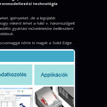
kronmodellezési technológia
seket, igényeket, de a legújabb
hogy miként lehet a háló v. háromszögelt
ditív gyártási műveletekbe beilleszteni
oldásuk.
scsomaggá nőtte ki magát a Solid Edge.