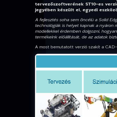
tervezőszoftverének ST10-es verzió
jegyében készült el, egyedi eszköz
A fejlesztés soha sem öncélú a Solid Edg
technológiák is helyet kapnak a nyáron 
modellekkel érdemben dolgozni, hogyan l
termékeink előállítását, de az adatok b
A most bemutatott verzió szakít a CAD-