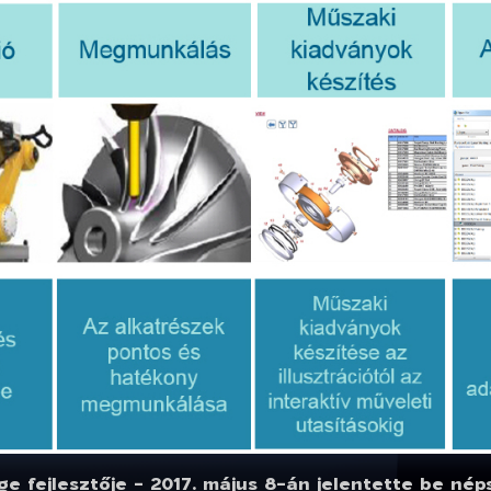
e fejlesztője - 2017. május 8-án jelentette be nép