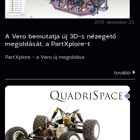
2015. december 23.
A Vero bemutatja új 3D-s nézegető
megoldását, a PartXplore-t
PartXplore - a Vero új megoldása
tovább