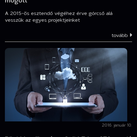
mögött”
A 2015-ös esztendő végéhez érve górcső alá
vesszük az egyes projektjeinket
tovább
2016. január 10.