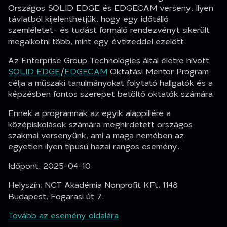
Országos SOLID EDGE és EDGECAM verseny. Ilyen
távlatból kijelenthetjük, hogy egy időtálló,
szemléletet- és tudást formáló rendezvényt sikerült
megalkotni több, mint egy évtizeddel ezelőtt.
Az Enterprise Group Technologies által életre hívott
SOLID EDGE
/
EDGECAM
Oktatási Mentor Program
célja a műszaki tanulmányokat folytató hallgatók és a
képzésben fontos szerepet betöltő oktatók számára.
Ennek a programnak az egyik alappillére a
középiskolások számára meghirdetett országos
szakmai versenyünk, ami a maga nemében az
egyetlen ilyen típusú hazai rangos esemény.
Időpont: 2025-04-10
Helyszín: NCT Akadémia Nonprofit KFt. 1148
Budapest, Fogarasi út 7.
Tovább az esemény oldalára