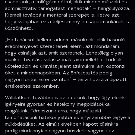
csapatunk, a kollégáim nélkül, akik minden műszaki és
adminisztratív támogatást megadtak” – hangsúlyozza.
Kiemeli továbbá a mentorai szerepét is, illetve azt,
hogy valójában ez a teljesítmény a csapatmunkának is
köszönhető.
„Ha tanácsot kellene adnom másoknak, akik hasonló
eredményeket szeretnének elérni, azt mondanám,
hogy csinálják azt, amit szeretnek. Lehetőleg olyan
munkát, hivatást válasszanak, ami mellett el tudnak
köteleződni és kihívást jelent számukra, ami ösztönzi
őket a mindennapokban. Az önfejlesztés pedig
nagyon fontos ezen az úton” – teszi hozzá a díjazott
értékesítési szakember.
Vállalatként továbbra is az a célunk, hogy ügyfeleink
igényeire gyorsan és hatékony megoldásokkal
reagáljunk. Törekszünk arra, hogy műszaki
támogatásunk hatékonyabbá és egyszerűbbé tegye a
működésüket. Az elmúlt években kapott díjainkra
pedig mindannyian nagyon büszkék vagyunk az