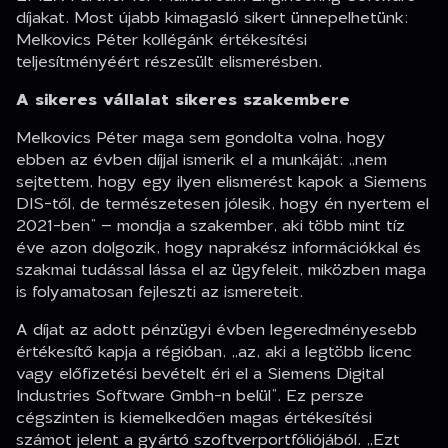
díjakat. Most újabb kimagasló sikert ünnepelhetünk:
Melkovics Péter kollégánk értékesítési
teljesítményéért részesült elismerésben.
A sikeres vállalat sikeres szakembere
Melkovics Péter maga sem gondolta volna, hogy
ebben az évben díjjal ismerik el a munkáját: „nem
sejtettem, hogy egy ilyen elismerést kapok a Siemens
DIS-től, de természetesen jólesik, hogy én nyertem el
2021-ben” – mondja a szakember, aki több mint tíz
éve azon dolgozik, hogy naprakész információkkal és
szakmai tudással lássa el az ügyfeleit, miközben maga
is folyamatosan fejleszti az ismereteit.
A díjat az adott pénzügyi évben legeredményesebb
értékesítő kapja a régióban, „az, aki a legtöbb licenc
vagy előfizetési bevételt éri el a Siemens Digital
Industries Software Gmbh-n belül”. Ez persze
cégszinten is kiemelkedően magas értékesítési
számot jelent a gyártó szoftverportfóliójából. „Ezt