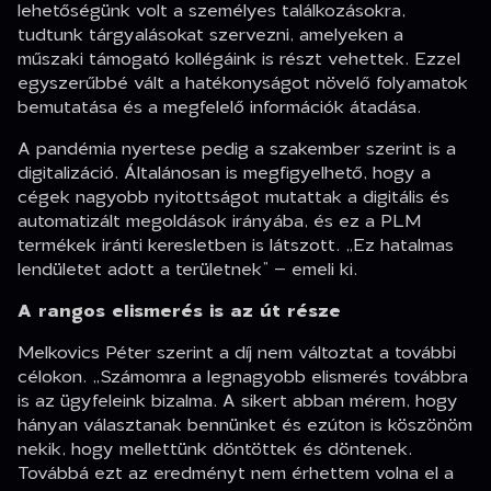
lehetőségünk volt a személyes találkozásokra,
tudtunk tárgyalásokat szervezni, amelyeken a
műszaki támogató kollégáink is részt vehettek. Ezzel
egyszerűbbé vált a hatékonyságot növelő folyamatok
bemutatása és a megfelelő információk átadása.
A pandémia nyertese pedig a szakember szerint is a
digitalizáció. Általánosan is megfigyelhető, hogy a
cégek nagyobb nyitottságot mutattak a digitális és
automatizált megoldások irányába, és ez a PLM
termékek iránti keresletben is látszott. „Ez hatalmas
lendületet adott a területnek” – emeli ki.
A rangos elismerés is az út része
Melkovics Péter szerint a díj nem változtat a további
célokon. „Számomra a legnagyobb elismerés továbbra
is az ügyfeleink bizalma. A sikert abban mérem, hogy
hányan választanak bennünket és ezúton is köszönöm
nekik, hogy mellettünk döntöttek és döntenek.
Továbbá ezt az eredményt nem érhettem volna el a