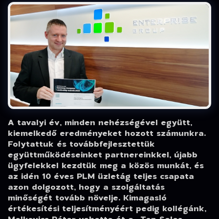
A tavalyi év, minden nehézségével együtt,
kiemelkedő eredményeket hozott számunkra.
Folytattuk és továbbfejlesztettük
együttműködéseinket partnereinkkel, újabb
ügyfelekkel kezdtük meg a közös munkát, és
az idén 10 éves PLM üzletág teljes csapata
azon dolgozott, hogy a szolgáltatás
minőségét tovább növelje. Kimagasló
értékesítési teljesítményéért pedig kollégánk,
Melkovics Péter vehette át a „Top Sales