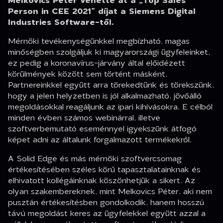
Person in CEE 2021” díjat a Siemens Digital
Industries Software-től.
Mérnöki tevékenységünkkel megbízható, magas
minőségben szolgáljuk ki magyarországi ügyfeleinket,
ez pedig a koronavírus-járvány által előidézett
körülmények között sem történt másként.
Partnereinkkel együtt arra törekedtünk és törekszünk,
hogy a jelen helyzetben is jól alkalmazható, jövőálló
megoldásokkal reagáljunk az ipari kihívásokra. E célból
minden évben számos webinárral, illetve
szoftverbemutató eseménnyel igyekszünk átfogó
képet adni az általunk forgalmazott termékekről.
A Solid Edge és más mérnöki szoftvercsomag
értékesítésében széles körű tapasztalatainknak és
elhivatott kollégáinknak köszönhetjük a sikert. Az
olyan szakembereknek, mint Melkovics Péter, aki nem
pusztán értékesítésben gondolkodik, hanem hosszú
távú megoldást keres az ügyfelekkel együtt azzal a