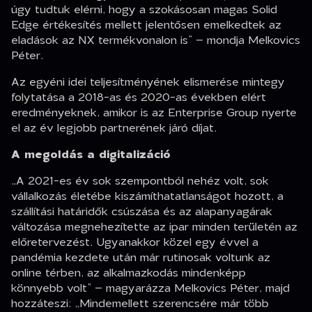
úgy tudtuk elérni, hogy a szokásosan magas Solid
Edge értékesítés mellett jelentősen emelkedtek az
eladások az NX termékvonalon is” – mondja Melkovics
Péter.
Az egyéni idei teljesítményének elismerése mintegy
folytatása a 2018-as és 2020-as években elért
eredményeknek, amikor is az Enterprise Group nyerte
el az év legjobb partnerének járó díjat.
A megoldás a digitalizáció
„A 2021-es év sok szempontból nehéz volt, sok
vállalkozás életébe kiszámíthatatlanságot hozott, a
szállítási határidők csúszása és az alapanyagárak
változása megnehezítette az ipar minden területén az
előretervezést. Ugyanakkor közel egy évvel a
pandémia kezdete után már rutinosak voltunk az
online térben, az alkalmazkodás mindenképp
könnyebb volt” – magyarázza Melkovics Péter, majd
hozzáteszi: „Mindemellett szerencsére már több