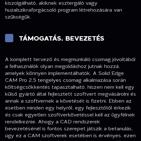
kiszolgálható, akiknek esztergáló vagy
huzalszikraforgácsoló program létrehozására van
szükségük.
TÁMOGATÁS, BEVEZETÉS
A komplett tervező és megmunkáló csomag jóvoltából
a felhasználók olyan megoldáshoz jutnak hozzá,
amelyek könnyen implementálhatók. A Solid Edge
CAM Pro 2,5 tengelyes csomag alkalmazása során
költségcsökkentés tapasztalható, hiszen nem kell egy
külső gyártó által fejlesztett szoftvert megvásárolni és
annak a szoftvernek a követését is fizetni. Ebben az
esetben minden egy helyről, egy fejlesztőtől érkezik
és csak egyetlen szoftverkövetéssel kell az ügyfélnek
rendelkeznie. Ahogy a CAD rendszerek
bevezetésénél is fontos szerepet játszik a betanulás,
úgy ez a CAM szoftverek esetében is érvényes, ezen