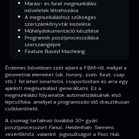
Marási- és furat megmunkálási
műveletek létrehozása
A megmunkáláshoz szükséges
szerszámkönyvtár kezelése
Műhelydokumentáció készítése
Programok posztprocesszálása
szerszámgépre
Feature Based Machining
Érdemes bővebben szót ejteni a FBM-ről, mellyel a
geometriai elemeket (sík, horony, zseb, furat, csap
stb.) fel lehet ismertetni, csoportosítani és arra egy
ajánlott megmunkálást generáltatni. Ez a
megmunkálási folyamatok automatizálásának első
lépcsőfoka, amellyel a programozási idő drasztikusan
csökkenthető.
A csomag tartalmaz továbbá 30+ gyári
posztprocesszort Fanuc, Heidenhain, Siemens
vezérlőkhöz, valamint jogosultságot a Post Hub