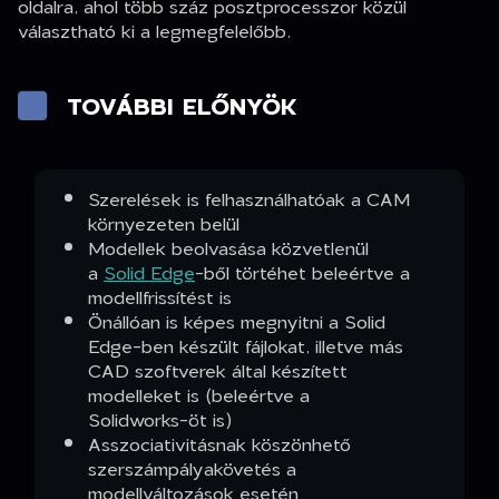
oldalra, ahol több száz posztprocesszor közül
választható ki a legmegfelelőbb.
TOVÁBBI ELŐNYÖK
Szerelések is felhasználhatóak a CAM
környezeten belül
Modellek beolvasása közvetlenül
a
Solid Edge
-ből törtéhet beleértve a
modellfrissítést is
Önállóan is képes megnyitni a Solid
Edge-ben készült fájlokat, illetve más
CAD szoftverek által készített
modelleket is (beleértve a
Solidworks-öt is)
Asszociativitásnak köszönhető
szerszámpályakövetés a
modellváltozások esetén