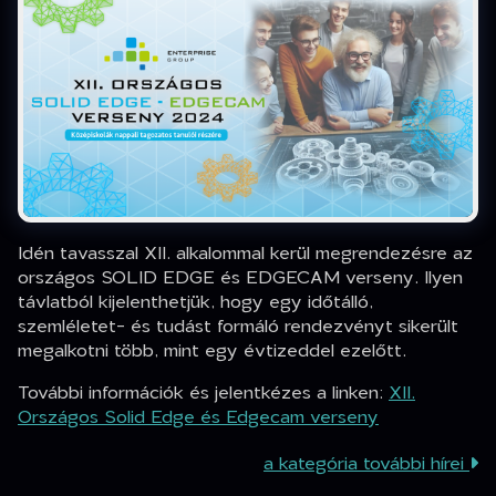
Idén tavasszal XII. alkalommal kerül megrendezésre az
országos SOLID EDGE és EDGECAM verseny. Ilyen
távlatból kijelenthetjük, hogy egy időtálló,
szemléletet- és tudást formáló rendezvényt sikerült
megalkotni több, mint egy évtizeddel ezelőtt.
További információk és jelentkézes a linken:
XII.
Országos Solid Edge és Edgecam verseny
a kategória további hírei