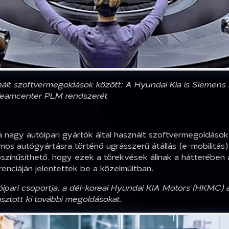
ált szoftvermegoldások között: A Hyundai Kia is Siemens 
Teamcenter PLM rendszerét
a nagy autóipari gyártók által használt szoftvermegoldások
os autógyártásra történő ugrásszerű átállás (e-mobilitás),
ószínűsíthető, hogy ezek a törekvések állnak a hátterébe
nciáján jelentettek be a közelmúltban.
óipari csoportja, a dél-koreai Hyundai KIA Motors (HKMC) a
asztott ki további megoldásokat.