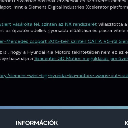
kedett számban használt érzékelők és szoftveres elemek
apot, mint a Siemens Digital Industries Xcelerator platfo
yslert vásárolta fel, szintén az NX rendszerét
választotta a
 az új autómodellek gyorsabb előállítása és piacra vitele 
er-Mercedes csoport 2015-ben szintén CATIA V5-ről Sie
z is , hogy a Hyundai Kia Motors tekintetében nem ez az 
deje használja a
Simcenter 3D Motion megoldását járművek
ry/siemens-wins-big-hyundai-kia-motors-swaps-out-catia
INFORMÁCIÓK