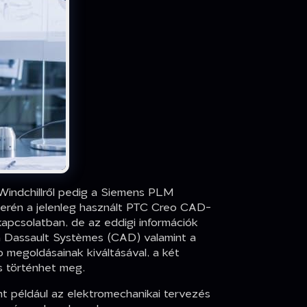
 Windchillről pedig a Siemens PLM
 terén a jelenleg használt PTC Creo CAD-
apcsolatban, de az eddigi információk
 a Dassault Systèmes (CAD) valamint a
megoldásainak kiváltásával, a két
s történhet meg.
t például az elektromechanikai tervezés