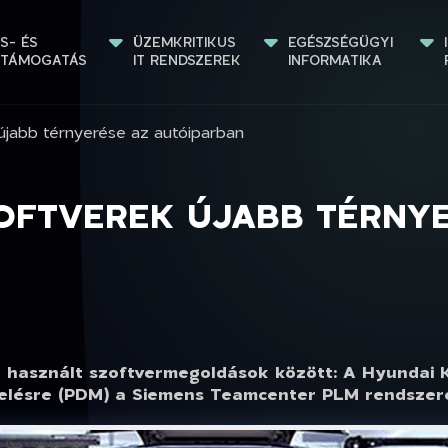
S- ÉS 
ÜZEMKRITIKUS 
EGÉSZSÉGÜGYI 
STÁMOGATÁS
IT RENDSZEREK
INFORMATIKA
újabb térnyerése az autóiparban
ZOFTVEREK ÚJABB TÉRNY
 használt szoftvermegoldások között: A Hyundai K
elésre (PDM) a Siemens Teamcenter PLM rendszer