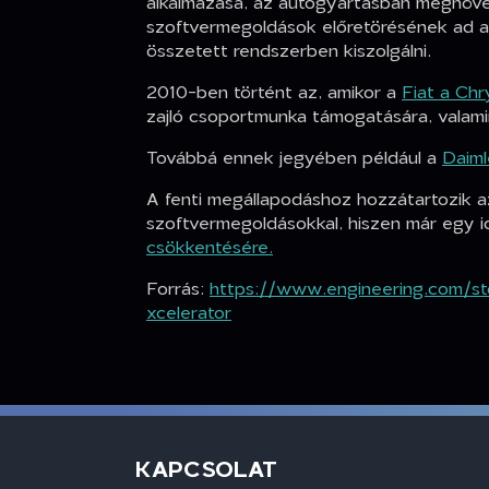
alkalmazása, az autógyártásban megnöve
szoftvermegoldások előretörésének ad al
összetett rendszerben kiszolgálni.
2010-ben történt az, amikor a
Fiat a Chr
zajló csoportmunka támogatására, valamint
Továbbá ennek jegyében például a
Daiml
A fenti megállapodáshoz hozzátartozik a
szoftvermegoldásokkal, hiszen már egy i
csökkentésére.
Forrás:
https://www.engineering.com/sto
xcelerator
KAPCSOLAT