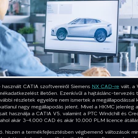
e használt CATIA szoftvereiről Siemens
NX CAD-re
vált, a
mékadatkezelést illetően. Ezenkívül a hajtáslánc-tervezés
vábbi részletek egyelőre nem ismertek a megállapodással k
okatlanul nagy megállapodás jelent. Mivel a HKMC jelenleg
használja a CATIA V5, valamint a PTC Windchill és Creo 
l, ahol akár 3-4,000 CAD és akár 10,000 PLM licence átállá
zó, hiszen a termékfejlesztésben végbemenő változások min