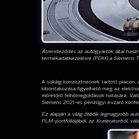
Átrendeződés az autógyártók által haszn
termékadatkezelésre (PDM) a Siemens 
A sokáig konzisztnesnek tartott piacon, 
kibontakozása figyelhető meg az elektrom
előretőrő felhőmegoldások hatására. Val
Siemens 2021-es pénzügyi évzáró konfere
Ez alapján a világ ötödik legnagyobb aut
PLM-portfóliójából, az Xceleratorból, vál