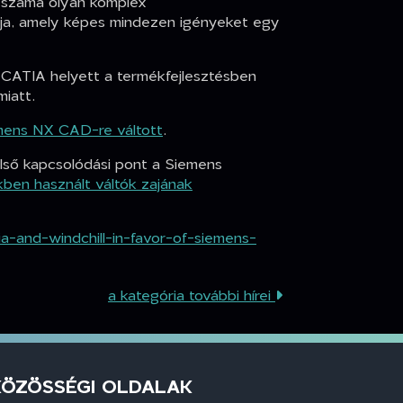
 száma olyan komplex
rmja, amely képes mindezen igényeket egy
 CATIA helyett a termékfejlesztésben
miatt.
mens NX CAD-re váltott
.
első kapcsolódási pont a Siemens
ben használt váltók zajának
-and-windchill-in-favor-of-siemens-
a kategória további hírei
KÖZÖSSÉGI OLDALAK