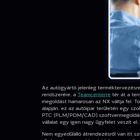
Az autógyártó jelenleg terméktervezésr
rendszerére, a
Teamcenterre
tér át a ter
megoldást hamarosan az NX váltja fel. To
alapján, ez az autóipar területén egy sz
PTC (PLM/PDM/CAD) szoftvermegoldásait 
vállalat egy igen nagy ügyfelet veszít e
Nem egyedülálló átrendezésről van itt s