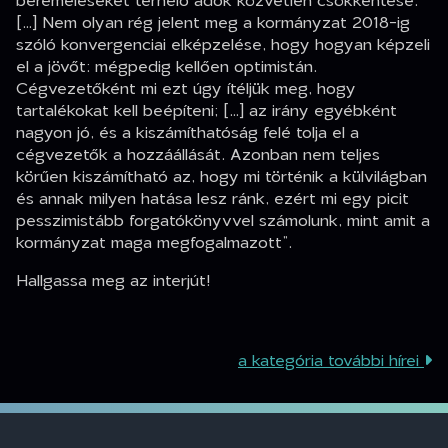
[…] Nem olyan rég jelent meg a kormányzat 2018-ig
szóló konvergenciai elképzelése, hogy hogyan képzeli
el a jövőt: mégpedig kellően optimistán.
Cégvezetőként mi ezt úgy ítéljük meg, hogy
tartalékokat kell beépíteni; […] az irány egyébként
nagyon jó, és a kiszámíthatóság felé tolja el a
cégvezetők a hozzáállását. Azonban nem teljes
körűen kiszámítható az, hogy mi történik a külvilágban
és annak milyen hatása lesz ránk, ezért mi egy picit
pesszimistább forgatókönyvvel számolunk, mint amit a
kormányzat maga megfogalmazott”
.
Hallgassa meg az interjút!
a kategória további hírei