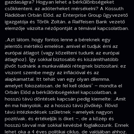
gazdaságra? Hogyan lehet a bérkülönbségeket
csökkenteni, az adóterheket mérsékelni? A Kossuth
Rádióban Orbán Előd, az Enterprise Group ügyvezető
igazgatója és Török Zoltán, a Raiffeisen Bank vezető
elemzője vázolta nézőpontját a témával kapcsolatban.
„Azt látom, hogy fontos lenne a béreknek egy
jelentős mértékű emelése, amivel el tudjuk érni az
európai átlagot (vagy közelíteni tudunk az európai
átlaghoz). Így sokkal biztosabb és kiszámíthatóbb
jövőt tudnánk a munkavállalói rétegnek biztosítani; ez
viszont szembe megy az inflációval és az
alapkamattal. Itt tehát van egy olyan dilemma,
amelyet fokozatosan, de fel kell oldani”
– mondta el
Orbán Előd a bérkülönbségekkel kapcsolatban, a
hosszú távú döntések kapcsán pedig kiemelte:
„Amit
én ma hiányolok, az a hosszú távú jövőkép. Rövid
távú intézkedések születnek –amelyek nagyon
pozitívak, és értékeljük is őket –, de a közép és
hosszú távval már sokkal kevésbé foglalkozunk. Ennek
lehet oka a 4 éves politikai ciklus, de valójában ahhoz,