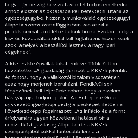
hogy egy ország hosszú távon fel tudjon emelkedni,
ahhoz először az oktatásba kell befektetni, utána az
egészségügybe, hiszen a munkavállaló egészségügyi
állapota szoros összefüggésben van azzal a
produktummal, amit létre tudunk hozni. Ezután pedig a
kis- és középvállalatokkal kell foglalkozni, hiszen ezek
azok, amelyek a beszállítói lesznek a nagy ipari
cégeknek”
.
A kis- és középvállalatokat említve Török Zoltán
hozzátette:
„A gazdaság gerincét a KKV-k jelentik,
és fontos, hogy a vállalkozói bizalom visszatérjen,
azaz hogy merjenek beruházni. Rendkívül sok
tényezőnek kell teljesülnie ahhoz, hogy a bizalom
bástyája újra tudjon épülni”
. Az Enterprise Group
ügyvezető igazgatója pedig a jövőképet illetően a
következőképp fogalmazott:
„Az infláció és a forint
árfolyamára ugyan közvetlenül hatással bír a
nemzetközi gazdaság állapota, de a KKV-k
szempontjából sokkal fontosabb lenne a
béremeléseket terhelő adók közvetlen csökkentése.