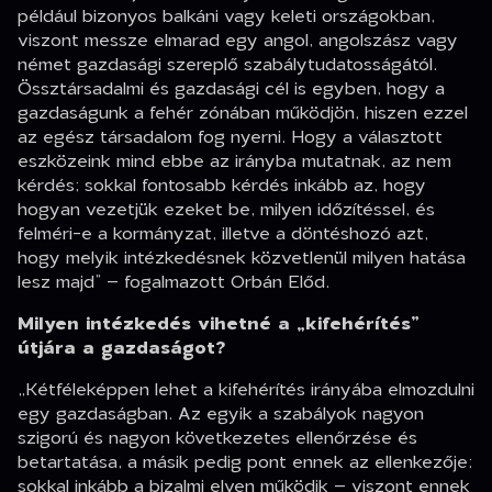
például bizonyos balkáni vagy keleti országokban,
viszont messze elmarad egy angol, angolszász vagy
német gazdasági szereplő szabálytudatosságától.
Össztársadalmi és gazdasági cél is egyben, hogy a
gazdaságunk a fehér zónában működjön, hiszen ezzel
az egész társadalom fog nyerni. Hogy a választott
eszközeink mind ebbe az irányba mutatnak, az nem
kérdés; sokkal fontosabb kérdés inkább az, hogy
hogyan vezetjük ezeket be, milyen időzítéssel, és
felméri-e a kormányzat, illetve a döntéshozó azt,
hogy melyik intézkedésnek közvetlenül milyen hatása
lesz majd”
– fogalmazott Orbán Előd.
Milyen intézkedés vihetné a „kifehérítés”
útjára a gazdaságot?
„Kétféleképpen lehet a kifehérítés irányába elmozdulni
egy gazdaságban. Az egyik a szabályok nagyon
szigorú és nagyon következetes ellenőrzése és
betartatása, a másik pedig pont ennek az ellenkezője:
sokkal inkább a bizalmi elven működik – viszont ennek