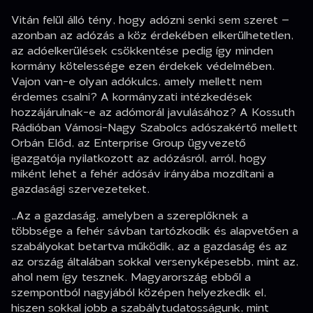
Vitán felül álló tény, hogy adózni senki sem szeret –
azonban az adózás a köz érdekében elkerülhetetlen,
az adóelkerülések csökkentése pedig így minden
kormány kötelessége ezen érdekek védelmében.
Vajon van-e olyan adókulcs, amely mellett nem
érdemes csalni? A kormányzati intézkedések
hozzájárulnak-e az adómorál javulásához? A Kossuth
Rádióban Vámosi-Nagy Szabolcs adószakértő mellett
Orbán Előd, az Enterprise Group ügyvezető
igazgatója nyilatkozott az adózásról, arról, hogy
miként lehet a fehér adósáv irányába mozdítani a
gazdasági szervezeteket.
„Az a gazdaság, amelyben a szereplőknek a
többsége a fehér sávban tartózkodik és alapvetően a
szabályokat betartva működik, az a gazdaság és az
az ország általában sokkal versenyképesebb, mint az,
ahol nem így tesznek. Magyarország ebből a
szempontból nagyjából középen helyezkedik el,
hiszen sokkal jobb a szabálytudatosságunk, mint