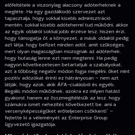
előfeltétele a viszonylag alacsony adóterheknek a
megléte. Ha egy gazdálkodó szervezet azt
tapasztalja, hogy sokkal kisebb adminisztráció
mentén, sokkal kisebb adóteherrel tud működni, akkor
az egyik oldalról sokkal jobb érzése lesz, hiszen érzi,
hogy támogatja őt a környezet, a másik oldalról pedig
azt látja, hogy befizet minden adót, amit szükséges,
mert olyan magasságban mozognak az adóterhek,
hogy butaság lenne ezt nem megtenni. Ha pedig
nagyon következetesen betartatjuk a szabályokat,
azt a többség negatív módon fogja megélni: őket mint
pozitív adózókat érinti ez hátrányosan – nem azt
látják, hogy azok, akik ÁFA-csalásból és egyéb,
illegális módon működnek, azokra ez milyen hatást
gyakorol, hanem az összmegítélésük az lesz, hogy
számukra ismét nehezítés következett be, ami a
versenyképességüket erőteljesen csökkenti”
–
fejtette ki a véleményét az Enterprise Group
ügyvezető igazgatója.