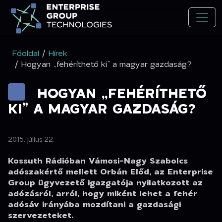
Főoldal
/
Hírek
/ Hogyan „fehéríthető ki” a magyar gazdaság?
HOGYAN „FEHÉRÍTHETŐ
KI” A MAGYAR GAZDASÁG?
2015. július 22.
Kossuth Rádióban Vámosi-Nagy Szabolcs
adószakértő mellett Orbán Előd, az Enterprise
Group ügyvezető igazgatója nyilatkozott az
adózásról, arról, hogy miként lehet a fehér
adósáv irányába mozdítani a gazdasági
szervezeteket.