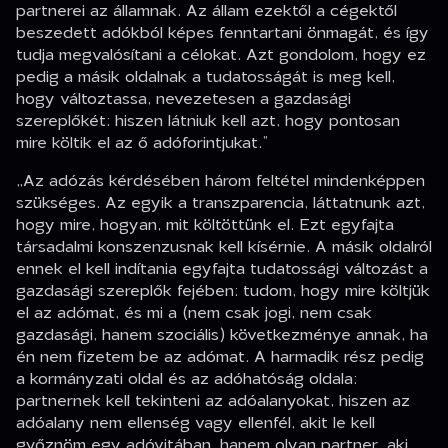
partnerei az államnak. Az állam ezektől a cégektől
beszedett adókból képes fenntartani önmagát, és így
tudja megvalósítani a célokat. Azt gondolom, hogy ez
pedig a másik oldalnak a tudatosságát is meg kell,
hogy változtassa, nevezetesen a gazdasági
szereplőkét: hiszen látniuk kell azt, hogy pontosan
mire költik el az ő adóforintjukat.”
„Az adózás kérdésében három feltétel mindenképpen
szükséges. Az egyik a transzparencia, láttatnunk azt,
hogy mire, hogyan, mit költöttünk el. Ezt egyfajta
társadalmi konszenzusnak kell kísérnie. A másik oldalról
ennek el kell indítania egyfajta tudatossági változást a
gazdasági szereplők fejében: tudom, hogy mire költjük
el az adómat, és mi a (nem csak jogi, nem csak
gazdasági, hanem szociális) következménye annak, ha
én nem fizetem be az adómat. A harmadik rész pedig
a kormányzati oldal és az adóhatóság oldala:
partnernek kell tekinteni az adóalanyokat, hiszen az
adóalany nem ellenség vagy ellenfél, akit le kell
győznöm egy adóvitában, hanem olyan partner, aki