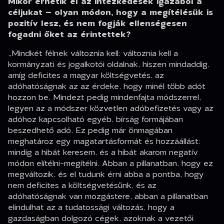
Mikor érhetik el az intézkedések igazából a
céljukat – olyan módon, hogy a megítélésük is
pozitív lesz, és nem fogják ellenségesen
fogadni őket az érintettek?
„Mindkét félnek változnia kell: változnia kell a
kormányzati és jogalkotói oldalnak, hiszen mindaddig,
amíg deficites a magyar költségvetés, az
adóhatóságnak az az érdeke, hogy minél több adót
hozzon be. Mindezt pedig mindenfajta módszerrel,
legyen az a módszer közvetlen adóbefizetés vagy az
adóhoz kapcsolható egyéb, bírság formájában
beszedhető adó. Ez pedig már önmagában
meghatároz egy magatartásformát és hozzáállást:
mindig a hibát keresem, és a hibát akarom negatív
módon elítélni-megítélni. Abban a pillanatban, hogy ez
megváltozik, és el tudunk érni abba a pontba, hogy
nem deficites a költségvetésünk, és az
adóhatóságnak van mozgástere, abban a pillanatban
elindulhat az a tudatossági változás, hogy a
gazdaságban dolgozó cégek, azoknak a vezetői