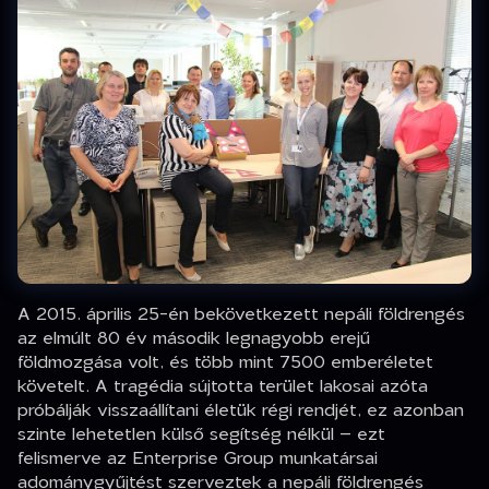
A 2015. április 25-én bekövetkezett nepáli földrengés
az elmúlt 80 év második legnagyobb erejű
földmozgása volt, és több mint 7500 emberéletet
követelt. A tragédia sújtotta terület lakosai azóta
próbálják visszaállítani életük régi rendjét, ez azonban
szinte lehetetlen külső segítség nélkül – ezt
felismerve az Enterprise Group munkatársai
adománygyűjtést szerveztek a nepáli földrengés