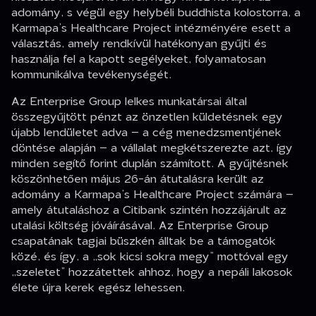
adomány, s végül egy helybéli buddhista kolostorra, a
Karmapa’s Healthcare Project intézményére esett a
választás, amely rendkívül hatékonyan gyűjti és
használja fel a kapott segélyeket, folyamatosan
kommunikálva tevékenységét.
Az Enterprise Group lelkes munkatársai által
összegyűjtött pénzt az önzetlen küldetésnek egy
újabb lendületet adva – a cég menedzsmentjének
döntése alapján – a vállalat megkétszerezte azt, így
minden segítő forint duplán számított. A gyűjtésnek
köszönhetően május 26-án átutalásra került az
adomány a Karmapa’s Healthcare Project számára –
amely átutaláshoz a Citibank szintén hozzájárult az
utalási költség jóváírásával. Az Enterprise Group
csapatának tagjai büszkén álltak be a támogatók
közé, és így, a „sok kicsi sokra megy” mottóval egy
„szeletet” hozzátettek ahhoz, hogy a nepáli lakosok
élete újra kerek egész lehessen.