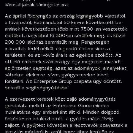
károsultjainak támogatására.
Az áprilisi földrengés az ország legnagyobb városától,
a fővárostól, Katmandutól 50 km-re következett be,
aminek következtében több mint 7500-an vesztették
életüket, nagyjából 16.300-an sérültek meg, és közel
200.000 lakóház semmisült meg. Rengetegen
maradtak fedél nélkül, elegendő élelem sincs a
területen, és az ivóvíz ára is az egekbe szökött. Az
ott élő emberek számára így egy megoldás maradt:
az önzetlen segítség, azaz az adományok, amelyeket
sátrakra, élelemre, vízre, gyógyszerekre lehet
fordítani. Az Enterprise Group csapata úgy döntött,
beszáll a segítségnyújtásba.
A szervezett keretek közt zajló adománygyűjtés
gondolata mellett az Enterprise Group minden
munkatársa egy emberként állt ki. Minden dolgozó
önkéntesen adakozhatott, a gyűjtés május 15-ig
zajlott. A gyűjtést követően a résztvevők szavaztak a
kiosztás módjáról is, arról, hogy kihez kerüljön az