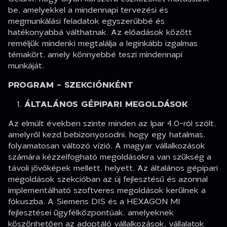
be, amelyekkel a mindennapi tervezési és
megmunkálási feladatok egyszerűbbé és
hatékonyabbá válthatnak. Az előadások között
reméljük mindenki megtalálja a leginkább izgalmas
témakört, amely könnyebbé teszi mindennapi
munkáját.
PROGRAM - SZEKCIÓNKÉNT
ÁLTALÁNOS GÉPIPARI MEGOLDÁSOK
Az elmúlt években szinte minden az Ipar 4.0-ról szólt,
amelyről kezd bebizonyosodni, hogy egy hatalmas,
folyamatosan változó vízió. A magyar vállalkozások
számára kézzelfogható megoldásokra van szükség a
távoli jövőképek mellett, helyett. Az általános gépipari
megoldások szekcióban az új fejlesztésű és azonnal
implementálható szoftveres megoldások kerülnek a
fókuszba. A Siemens DIS és a HEXAGON MI
fejlesztései ügyfélközpontúak, amelyeknek
köszönhetően az adoptáló vállalkozások, vállalatok