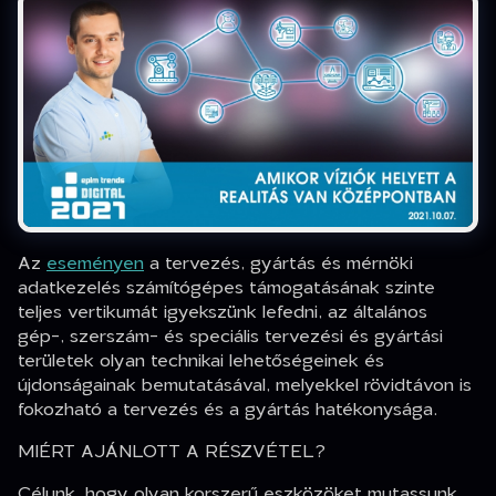
Az
eseményen
a tervezés, gyártás és mérnöki
adatkezelés számítógépes támogatásának szinte
teljes vertikumát igyekszünk lefedni, az általános
gép-, szerszám- és speciális tervezési és gyártási
területek olyan technikai lehetőségeinek és
újdonságainak bemutatásával, melyekkel rövidtávon is
fokozható a tervezés és a gyártás hatékonysága.
MIÉRT AJÁNLOTT A RÉSZVÉTEL?
Célunk, hogy olyan korszerű eszközöket mutassunk