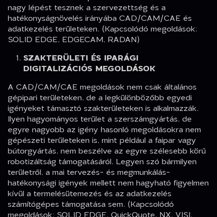
nagy lépést tesznek a szervezettség és a
hatékonyságnövelés irányába CAD/CAM/CAE és
adatkezelés területeken. (Kapcsolódó megoldások:
SOLID EDGE, EDGECAM, RADAN)
SZAKTERÜLETI ÉS IPARÁGI
DIGITALIZÁCIÓS MEGOLDÁSOK
A CAD/CAM/CAE megoldások nem csak általános
gépipari területeken, de a legkülönbözőbb egyedi
igényeket támasztó szakterületeken is alkalmazzák.
Ilyen hagyományos terület a szerszámgyártás, de
egyre nagyobb az igény hasonló megoldásokra nem
gépészeti területeken is, mint például a faipar vagy
bútorgyártás, nem beszélve az egyre szélesebb körű
robotizáltság támogatásáról. Legyen szó bármilyen
területről, a mai tervezés- és megmunkálás-
hatékonysági igények mellett nem hagyható figyelmen
kívül a termelésütemezés és az adatkezelés
számítógépes támogatása sem. (Kapcsolódó
megoldások: SOLID EDGE, QuickQuote, NX, VISI,