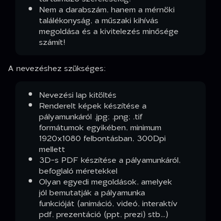
Nem a darabszám, hanem a mérnöki
találékonyság, a műszaki kihívás
megoldása és a kivitelezés minősége
számít!
A nevezéshez szükséges:
Nevezési lap kitöltés
Renderelt képek készítése a
pályamunkáról .jpg; .png; .tif
formátumok egyikében, minimum
1920x1080 felbontásban, 300Dpi
mellett
3D-s PDF készítése a pályamunkáról,
befoglaló méretekkel
Olyan egyedi megoldások, amelyek
jól bemutatják a pályamunka
funkcióját (animáció, videó, interaktív
pdf, prezentáció (ppt, prezi) stb…)