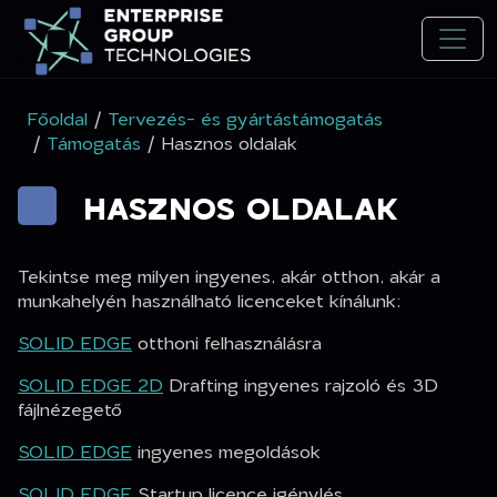
Főoldal
/
Tervezés- és gyártástámogatás
/
Támogatás
/ Hasznos oldalak
HASZNOS OLDALAK
Tekintse meg milyen ingyenes, akár otthon, akár a
munkahelyén használható licenceket kínálunk:
SOLID EDGE
otthoni felhasználásra
SOLID EDGE 2D
Drafting ingyenes rajzoló és 3D
fájlnézegető
SOLID EDGE
ingyenes megoldások
SOLID EDGE
Startup licence igénylés