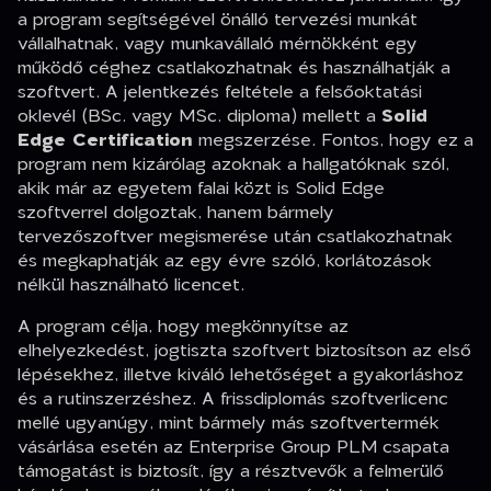
a program segítségével önálló tervezési munkát
vállalhatnak, vagy munkavállaló mérnökként egy
működő céghez csatlakozhatnak és használhatják a
szoftvert. A jelentkezés feltétele a felsőoktatási
oklevél (BSc. vagy MSc. diploma) mellett a
Solid
Edge Certification
megszerzése. Fontos, hogy ez a
program nem kizárólag azoknak a hallgatóknak szól,
akik már az egyetem falai közt is Solid Edge
szoftverrel dolgoztak, hanem bármely
tervezőszoftver megismerése után csatlakozhatnak
és megkaphatják az egy évre szóló, korlátozások
nélkül használható licencet.
A program célja, hogy megkönnyítse az
elhelyezkedést, jogtiszta szoftvert biztosítson az első
lépésekhez, illetve kiváló lehetőséget a gyakorláshoz
és a rutinszerzéshez. A frissdiplomás szoftverlicenc
mellé ugyanúgy, mint bármely más szoftvertermék
vásárlása esetén az Enterprise Group PLM csapata
támogatást is biztosít, így a résztvevők a felmerülő