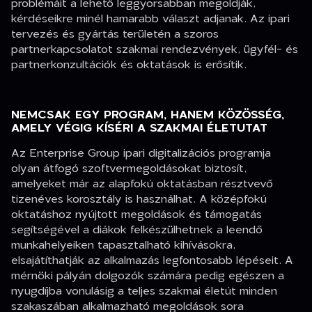
problémáit a lehető leggyorsabban megoldják,
kérdéseikre minél hamarabb választ adjanak. Az ipari
tervezés és gyártás területén a szoros
partnerkapcsolatot szakmai rendezvények, ügyfél- és
partnerkonzultációk és oktatások is erősítik.
NEMCSAK EGY PROGRAM, HANEM KÖZÖSSÉG,
AMELY VÉGIG KÍSÉRI A SZAKMAI ÉLETUTAT
Az Enterprise Group ipari digitalizációs programja
olyan átfogó szoftvermegoldásokat biztosít,
amelyeket már az alapfokú oktatásban résztvevő
tizenéves korosztály is használhat. A középfokú
oktatáshoz nyújtott megoldások és támogatás
segítségével a diákok felkészülhetnek a leendő
munkahelyeiken tapasztalható kihívásokra,
elsajátíthatják az alkalmazás legfontosabb lépéseit. A
mérnöki pályán dolgozók számára pedig egészen a
nyugdíjba vonulásig a teljes szakmai életút minden
szakaszában alkalmazható megoldások sora