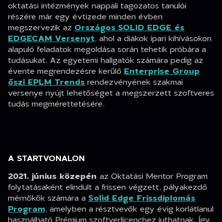
oktatási intézmények nappali tagozatos tanulói
részére már egy évtizede minden évben
megszervezik az
Országos
SOLID EDGE és
EDGECAM Versenyt
, ahol a diákok ipari kihívásokon
alapuló feladatok megoldása során tehetik próbára a
tudásukat. Az egyetemi hallgatók számára pedig az
évente megrendezésre kerülő
Enterprise Group
őszi EPLM Trends
rendezvényének szakmai
versenye nyújt lehetőséget a megszerzett szoftveres
tudás megmérettetésére.
A STARTVONALON
2021. június közepén
az Oktatási Mentor Program
folytatásaként elindult a frissen végzett, pályakezdő
mérnökök számára a
Solid Edge Frissdiplomás
Program
, amelyben a résztvevők egy évig korlátlanul
használható Prémium szoftverlicenchez juthatnak. Így