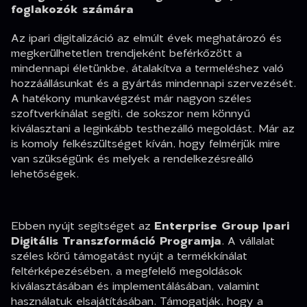
foglakozók számára
Az ipari digitalizáció az elmúlt évek meghatározó és
megkerülhetetlen trendjeként beférkőzött a
mindennapi életünkbe, átalakítva a termeléshez való
hozzáállásunkat és a gyártás mindennapi szervezését.
A hatékony munkavégzést már nagyon széles
szoftverkínálat segíti, de sokszor nem könnyű
kiválasztani a leginkább testhezálló megoldást. Már az
is komoly felkészültséget kíván, hogy felmérjük mire
van szükségünk és melyek a rendelkezésreálló
lehetőségek.
Ebben nyújt segítséget az
Enterprise Group
Ipari
Digitális Transzformáció Programja
. A vállalat
széles körű támogatást nyújt a termékkínálat
feltérképezésében, a megfelelő megoldások
kiválasztásában és implementálásában, valamint
használatuk elsajátításában. Támogatják, hogy a