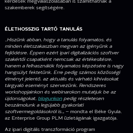
kérdések megválaszolásában is számíthatnak a
szakemberek segítségére.
ÉLETHOSSZIG TARTÓ TANULÁS
„
Hiszünk abban, hogy a tanulás folyamatos, és
minden életszakaszban megvan az igényünk a
fejlődésre. Éppen ezért ipari digitalizációs szoftver
szakértői csapatként nemcsak az értékesítésre,
hanem a felhasználók folyamatos képzésére is nagy
hangsúlyt fektetünk. Erre pedig számos közösségi
élményt jelentő, az aktuális és várható kihívásokat
tárgyaló eseményt szervezünk. Rendszeres
workshopjainkon és webinarokon mutatjuk be az
újdonságokat,
blogunkon
pedig részletesen
beszámolunk a legújabb gyakorlati
szoftvermegoldásokról is.„
– mondta el Béke Gyula,
az Enterprise Group PLM üzletágának igazgatója.
Az ipari digitális transzformáció program