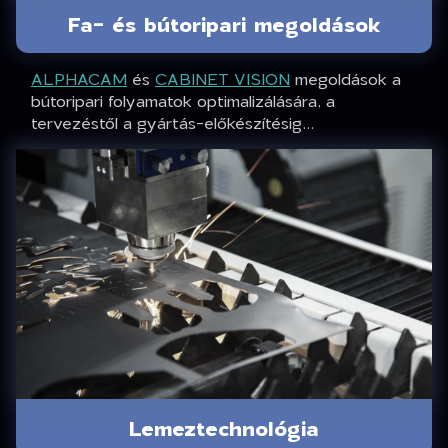
Fa- és bútoripari megoldások
ALPHACAM
és
CABINET VISION
megoldások a
bútoripari folyamatok optimalizálására, a
tervezéstől a gyártás-előkészítésig...
Lemeztechnológia