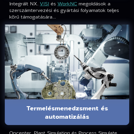
Integrált NX,
VISI
és
WorkNC
megoldások a
szerszámtervezési és gyártási folyamatok teljes
körű támogatására...
Termelésmenedzsment és
automatizálás
Opcenter, Plant Simulation és Process Simulate