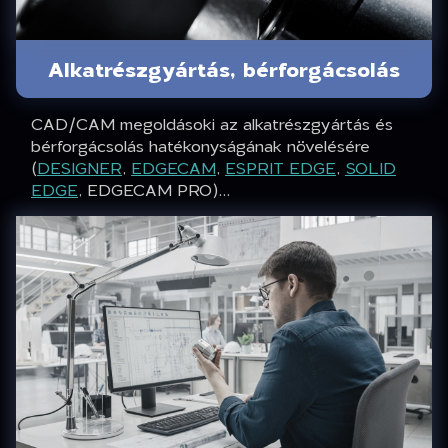
Alkatrészgyártás, bérforgácsolás
CAD/CAM megoldásoki az alkatrészgyártás és
bérforgácsolás hatékonyságának növelésére
(
DESIGNER
,
EDGECAM
,
ESPRIT EDGE
,
SOLID
EDGE
, EDGECAM PRO)...