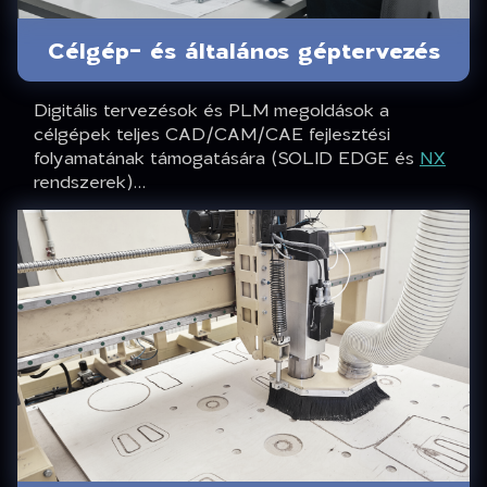
Célgép- és általános géptervezés
Digitális tervezésok és PLM megoldások a
célgépek teljes CAD/CAM/CAE fejlesztési
folyamatának támogatására (SOLID EDGE és
NX
rendszerek)...