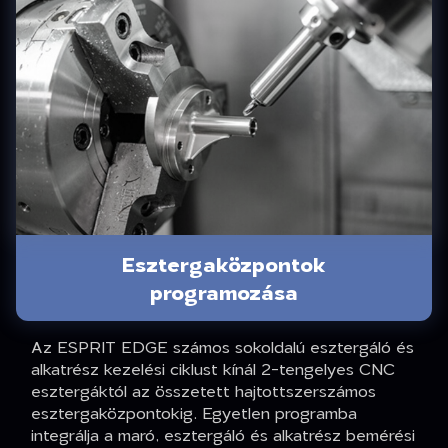
Esztergaközpontok
programozása
Az ESPRIT EDGE számos sokoldalú esztergáló és
alkatrész kezelési ciklust kínál 2-tengelyes CNC
esztergáktól az összetett hajtottszerszámos
esztergaközpontokig. Egyetlen programba
integrálja a maró, esztergáló és alkatrész bemérési