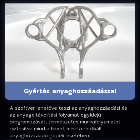
Gyártás anyaghozzáadással
A szoftver lehetővé teszi az anyaghozzáadási és
az anyageltávolítási folyamat egyidejű
programozását, természetes munkafolyamatot
biztosítva mind a hibrid, mind a dedikált
anyaghozzáadó gépek esetében.