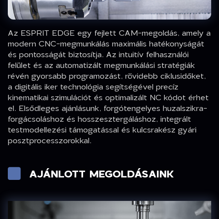
Az ESPRIT EDGE egy fejlett CAM-megoldás, amely a
modern CNC-megmunkálás maximális hatékonyságát
és pontosságát biztosítja. Az intuitív felhasználói
felület és az automatizált megmunkálási stratégiák
révén gyorsabb programozást, rövidebb ciklusidőket,
a digitális iker technológia segítségével precíz
kinematikai szimulációt és optimalizált NC kódot érhet
el. Elsődleges ajánlásunk, forgótengelyes huzalszikra-
forgácsoláshoz és hosszesztergáláshoz, integrált
testmodellezési támogatással és kulcsrakész gyári
posztprocesszorokkal.
AJÁNLOTT MEGOLDÁSAINK