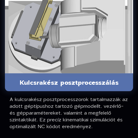
Kulcsrakész posztprocesszálás
A kulcsrakész posztprocesszorok tartalmazzák az
adott géptípushoz tartozó gépmodellt, vezérlő-
és gépparamétereket, valamint a megfelelő
szintaktikát. Ez precíz kinematikai szimulációt és
optimalizált NC kódot eredményez.