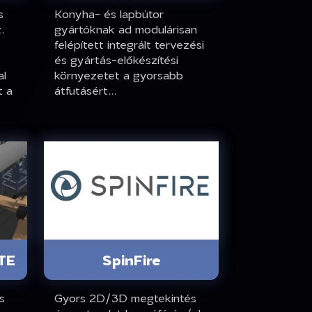
s
Konyha- és lapbútor
,
gyártóknak ad modulárisan
felépített integrált tervezési
és gyártás-előkészítési
al
környezetet a gyorsabb
t a
átfutásért...
SpinFire
TE
Gyors 2D/3D megtekintés
s