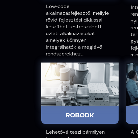
Low‑code
In
alkalmazásfejlesztő, mellyle
ren
rövid fejlesztési ciklussal
nyi
készíthet testreszabott
re
üzleti alkalmazásokat,
ter
amelyek könnyen
gy
integrálhatók a meglévő
fej
rendszerekhez...
mi
ROBODK
Lehetővé teszi bármilyen
A 