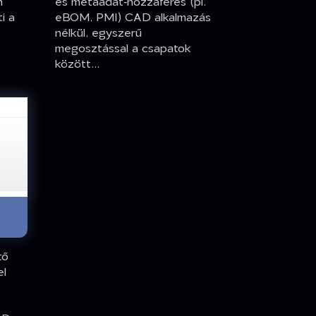
és metaadat‑hozzáférés (pl.
n
eBOM, PMI) CAD alkalmazás
i a
nélkül, egyszerű
megosztással a csapatok
között...
tő
el