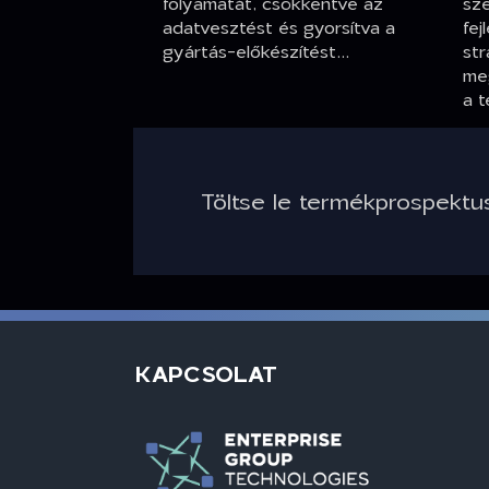
folyamatát, csökkentve az
sz
adatvesztést és gyorsítva a
fej
gyártás-előkészítést...
str
meg
a t
Töltse le termékprospektu
KAPCSOLAT