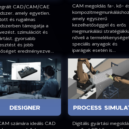
CAM megoldás fa-, kő- é
tegrált CAD/CAM/CAE
kompozitmegmunkáláshoz
dszer, amely egyetlen,
amely egyszerű
tott és rugalmas
kezelhetőséggel és erős
ndszerben támogatja a
megmunkálási stratégiákk
vezést, szimulációt és
növeli a termelékenysége
ártást, gyorsabb
speciális anyagok és
lesztést és jobb
iparágak esetén is...
nőséget eredményezve...
DESIGNER
PROCESS SIMULA
CAM számára ideális CAD
Digitális gyártási megoldá