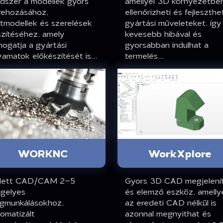
ndszer a modellek gyors
amellyel 3D környezetbe
trehozásához,
ellenőrizheti és fejleszthet
stmodellek és szerelések
gyártási műveleteket, így
szítéséhez, amely
kevesebb hibával és
ogatja a gyártási
gyorsabban indulhat a
yamatok előkészítését is...
termelés...
WORKNC
WorkXplore
jlett CAD/CAM 2–5
Gyors 3D CAD megjelení
ngelyes
és elemző eszköz, amelly
gmunkálásokhoz,
az eredeti CAD nélkül is
omatizált
azonnal megnyithat és