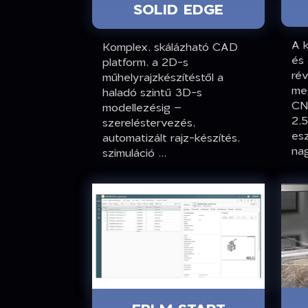
SOLID EDGE
A k
Komplex, skálázható CAD
és
platform, a 2D-s
ré
műhelyrajzkészítéstől a
me
haladó szintű 3D-s
CN
modellezésig –
2,5
szereléstervezés,
es
automatizált rajz-készítés,
nag
szimuláció ...