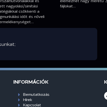
erszámútvonalakkal és
elemezhet nagy méretű 
lett nagyolási/simítási
fájlokat...
atégiákkal csökkenti a
munkálási időt és növeli
ermelékenységet...
sunkat;
INFORMÁCIÓK
Bemutatkozás
Hírek
Kapcsolat