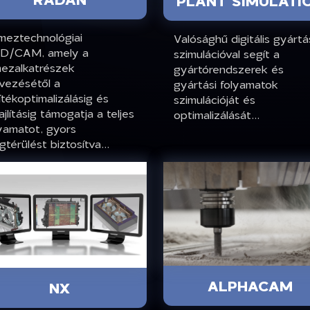
PLANT SIMULATI
meztechnológiai
Valósághű digitális gyártá
D/CAM, amely a
szimulációval segít a
mezalkatrészek
gyártórendszerek és
vezésétől a
gyártási folyamatok
ítékoptimalizálásig és
szimulációját és
ajlításig támogatja a teljes
optimalizálását...
yamatot, gyors
térülést biztosítva...
ALPHACAM
NX