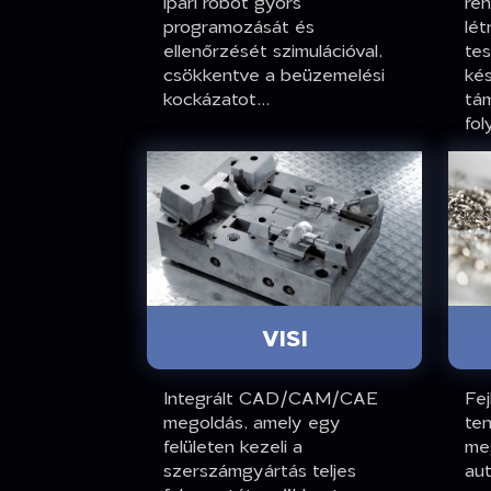
ipari robot gyors
re
programozását és
lé
ellenőrzését szimulációval,
te
csökkentve a beüzemelési
ké
kockázatot...
tám
fol
VISI
Integrált CAD/CAM/CAE
Fe
megoldás, amely egy
te
felületen kezeli a
me
szerszámgyártás teljes
aut