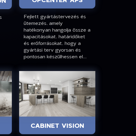
ON
Fejlett gyártástervezés és
s
ütemezés, amely
hatékonyan hangolja össze a
kapacitásokat, határidőket
és erőforrásokat, hogy a
gyártási terv gyorsan és
pontosan készülhessen el...
CABINET VISION