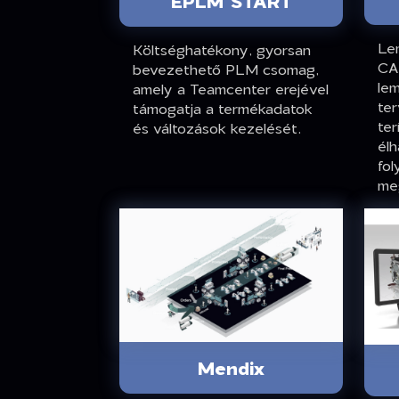
EPLM START
Le
Költséghatékony, gyorsan
CA
bevezethető PLM csomag,
le
amely a Teamcenter erejével
ter
támogatja a termékadatok
ter
és változások kezelését.
élh
fol
meg
Mendix