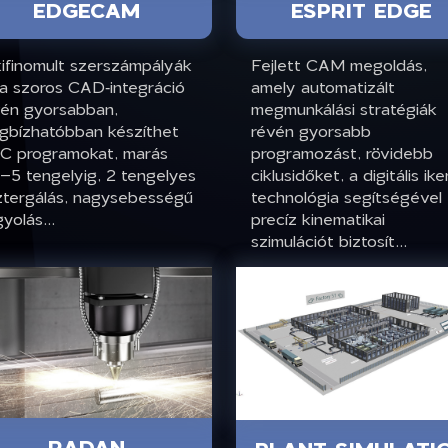
EDGECAM
ESPRIT EDGE
ifinomult szerszámpályák
Fejlett CAM megoldás,
 a szoros CAD‑integráció
amely automatizált
vén gyorsabban,
megmunkálási stratégiák
gbízhatóbban készíthet
révén gyorsabb
C programokat, marás
programozást, rövidebb
–5 tengelyig, 2 tengelyes
ciklusidőket, a digitális ike
ztergálás, nagysebességű
technológia segítségével
yolás...
precíz kinematikai
szimulációt biztosít...
RADAN