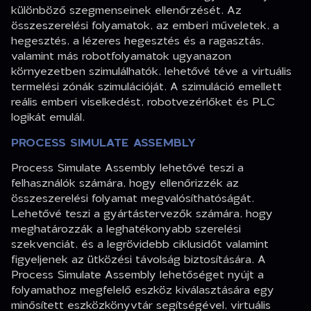
különböző szegmenseinek ellenőrzését. Az
összeszerelési folyamatok, az emberi műveletek, a
hegesztés, a lézeres hegesztés és a ragasztás,
valamint más robotfolyamatok ugyanazon
környezetben szimulálhatók, lehetővé téve a virtuális
termelési zónák szimulációját. A szimuláció emellett
reális emberi viselkedést, robotvezérlőket és PLC
logikát emulál.
PROCESS SIMULATE ASSEMBLY
Process Simulate Assembly lehetővé teszi a
felhasználók számára, hogy ellenőrizzék az
összeszerelési folyamat megvalósíthatóságát.
Lehetővé teszi a gyártástervezők számára, hogy
meghatározzák a leghatékonyabb szerelési
szekvenciát, és a legrövidebb ciklusidőt valamint
figyeljenek az ütközési távolság biztosítására. A
Process Simulate Assembly lehetőséget nyújt a
folyamathoz megfelelő eszköz kiválasztására egy
minősített eszközkönyvtár segítségével, virtuális