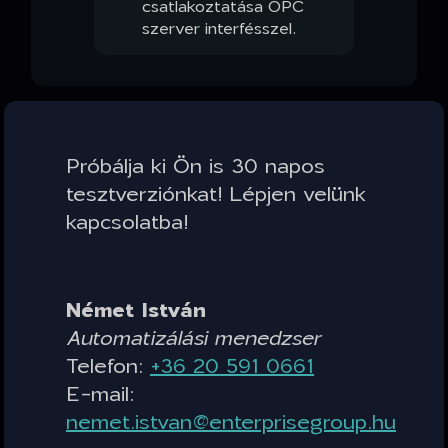
csatlakoztatása OPC
szerver interfésszel.
Próbálja ki Ön is 30 napos
tesztverziónkat! Lépjen velünk
kapcsolatba!
Német István
Automatizálási menedzser
Telefon:
+36 20 591 0661
E-mail:
nemet.istvan@enterprisegroup.hu