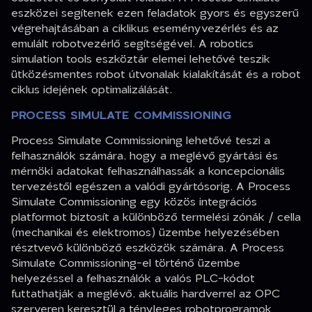
eszközei segítenek ezen feladatok gyors és egyszerű
végrehajtásában a ciklikus eseményvezérlés és az
emulált robotvezérlő segítségével. A robotics
simulation tools eszköztár elemei lehetővé teszik
ütközésmentes robot útvonalak kialakítását és a robot
ciklus idejének optimalizálását.
PROCESS SIMULATE COMMISSIONING
Process Simulate Commissioning lehetővé teszi a
felhasználók számára, hogy a meglévő gyártási és
mérnöki adatokat felhasználhassák a koncepcionális
tervezéstől egészen a valódi gyártósorig. A Process
Simulate Commissioning egy közös integrációs
platformot biztosít a különböző termelési zónák / cella
(mechanikai és elektromos) üzembe helyezésében
résztvevő különböző eszközök számára. A Process
Simulate Commissioning-el történő üzembe
helyezéssel a felhasználók a valós PLC-kódot
futtathatják a meglévő, aktuális hardverrel az OPC
szerveren keresztül a tényleges robotprogramok