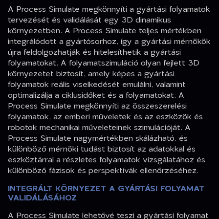
A Process Simulate megkönnyíti a gyártási folyamatok
tervezését és validálását egy 3D dinamikus
környezetben. A Process Simulate teljes mértékben
integrálódott a gyártósorhoz, így a gyártási mérnökök
újra feldolgozhatják és hitelesíthetik a gyártási
folyamatokat. A folyamatszimuláció olyan fejlett 3D
környezetet biztosít, amely képes a gyártási
folyamatok reális viselkedését emulálni, valamint
optimalizálja a ciklusidőket és a folyamatokat. A
Process Simulate megkönnyíti az összeszerelési
folyamatok, az emberi műveletek és az eszközök és
robotok mechanikai műveleteinek szimulációját. A
Process Simulate nagymértékben skálázható, és
különböző mérnöki tudást biztosít az adatokkal és
eszköztárral a részletes folyamatok vizsgálatához és
különböző fázisok és perspektívák ellenőrzéséhez.
INTEGRÁLT KÖRNYEZET A GYÁRTÁSI FOLYAMAT
VALIDÁLÁSÁHOZ
A Process Simulate lehetővé teszi a gyártási folyamat