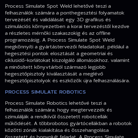
Process Simulate Spot Weld lehetővé teszi a
felhasználók számára a ponthegesztési folyamatok
tervezését és validálását egy 3D grafikus és
szimulációs környezetben a korai tervezéstől kezdve
a részletes mérnöki szakaszokig és az offline
programozásig. A Process Simulate Spot Weld
megkönnyíti a gyártástervezői feladatokat, például a
hegesztési pontok elosztását a geometriai és
ciklusidő-korlátokat kiszolgáló állomásokhoz, valamint
a minősített könyvtárból származó legjobb
hegesztőpisztoly kiválasztását a meglévő
hegesztőpisztolyok és eszközök újra felhasználására.
PROCESS SIMULATE ROBOTICS
Process Simulate Robotics lehetővé teszi a
felhasználók számára, hogy megtervezzék és
szimulálják a rendkívül összetett robotcellák
működését. A többrobotos gyártócellákban a robotok
közötti zónák kialakítása és összehangolása
összetett és bonyolult feladat. A Process Simulate