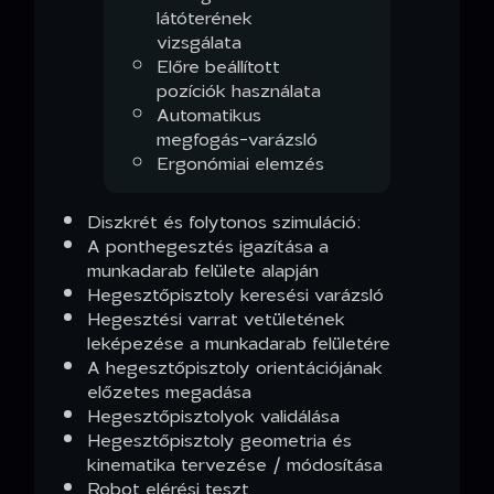
látóterének
vizsgálata
Előre beállított
pozíciók használata
Automatikus
megfogás-varázsló
Ergonómiai elemzés
Diszkrét és folytonos szimuláció:
A ponthegesztés igazítása a
munkadarab felülete alapján
Hegesztőpisztoly keresési varázsló
Hegesztési varrat vetületének
leképezése a munkadarab felületére
A hegesztőpisztoly orientációjának
előzetes megadása
Hegesztőpisztolyok validálása
Hegesztőpisztoly geometria és
kinematika tervezése / módosítása
Robot elérési teszt