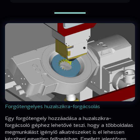
Forgótengelyes huzalszikra-forgácsolás
Egy forgótengely hozzáadása a huzalszikra-
forgácsoló géphez lehetővé teszi, hogy a többoldalas
megmunkálást igénylő alkatrészeket is el lehessen
készíteni egyetlen felfogásban. Emellett jelentősen