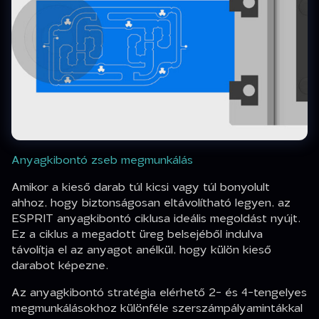
Anyagkibontó zseb megmunkálás
Amikor a kieső darab túl kicsi vagy túl bonyolult
ahhoz, hogy biztonságosan eltávolítható legyen, az
ESPRIT anyagkibontó ciklusa ideális megoldást nyújt.
Ez a ciklus a megadott üreg belsejéből indulva
távolítja el az anyagot anélkül, hogy külön kieső
darabot képezne.
Az anyagkibontó stratégia elérhető 2- és 4-tengelyes
megmunkálásokhoz különféle szerszámpályamintákkal