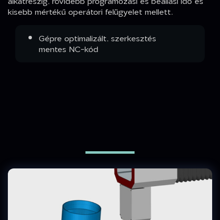
alkatrészig, rövidebb programozási és beállási idő és
kisebb mértékű operátori felügyelet mellett.
Gépre optimalizált, szerkesztés
mentes NC-kód