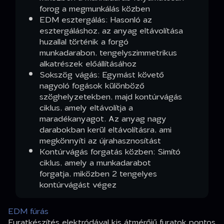
forog a megmunkálás közben
EDM esztergálás: Hasonló az
esztergáláshoz, az anyag eltávolítása
huzallal történik a forgó
munkadarabon, tengelyszimmetrikus
alkatrészek előállításához
Sokszög vágás: Egymást követő
nagyoló fogások különböző
szöghelyzetekben, majd kontúrvágás
ciklus, amely eltávolítja a
maradékanyagot. Az anyag nagy
darabokban kerül eltávolításra, ami
megkönnyíti az újrahasznosítást
Kontúrvágás forgatás közben: Simító
ciklus, amely a munkadarabot
forgatja, miközben 2 tengelyes
kontúrvágást végez
EDM fúrás
Furatkészítés elektródával kis átmérőjű furatok pontos