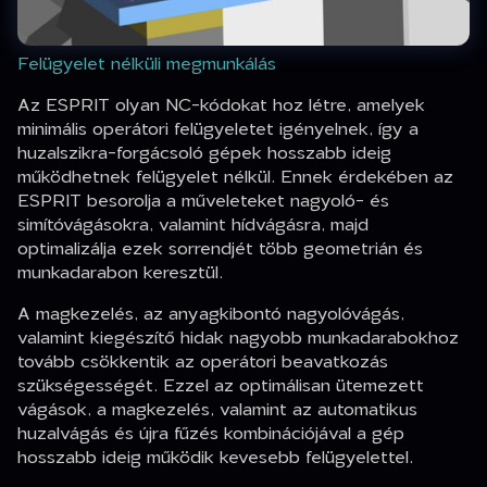
Felügyelet nélküli megmunkálás
Az ESPRIT olyan NC-kódokat hoz létre, amelyek
minimális operátori felügyeletet igényelnek, így a
huzalszikra-forgácsoló gépek hosszabb ideig
működhetnek felügyelet nélkül. Ennek érdekében az
ESPRIT besorolja a műveleteket nagyoló- és
simítóvágásokra, valamint hídvágásra, majd
optimalizálja ezek sorrendjét több geometrián és
munkadarabon keresztül.
A magkezelés, az anyagkibontó nagyolóvágás,
valamint kiegészítő hidak nagyobb munkadarabokhoz
tovább csökkentik az operátori beavatkozás
szükségességét. Ezzel az optimálisan ütemezett
vágások, a magkezelés, valamint az automatikus
huzalvágás és újra fűzés kombinációjával a gép
hosszabb ideig működik kevesebb felügyelettel.