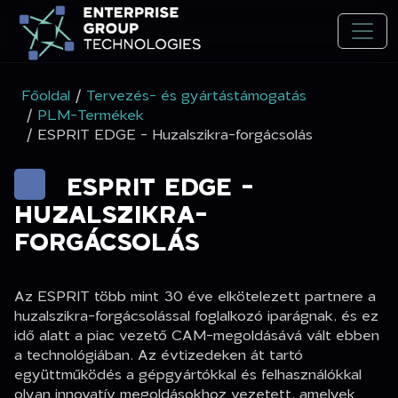
Főoldal
/
Tervezés- és gyártástámogatás
/
PLM-Termékek
/ ESPRIT EDGE - Huzalszikra-forgácsolás
ESPRIT EDGE -
HUZALSZIKRA-
FORGÁCSOLÁS
Az ESPRIT több mint 30 éve elkötelezett partnere a
huzalszikra-forgácsolással foglalkozó iparágnak, és ez
idő alatt a piac vezető CAM-megoldásává vált ebben
a technológiában. Az évtizedeken át tartó
együttműködés a gépgyártókkal és felhasználókkal
olyan innovatív megoldásokhoz vezetett, amelyek