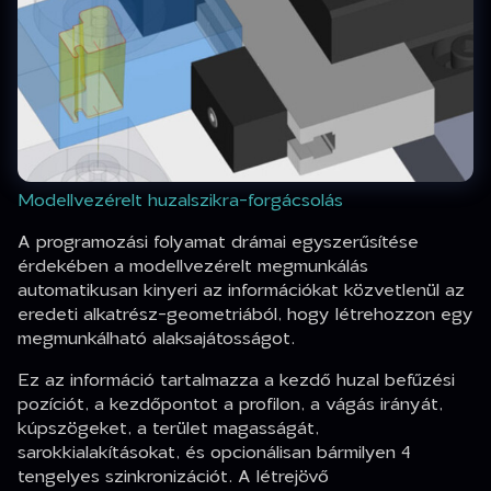
Modellvezérelt huzalszikra-forgácsolás
A programozási folyamat drámai egyszerűsítése
érdekében a modellvezérelt megmunkálás
automatikusan kinyeri az információkat közvetlenül az
eredeti alkatrész-geometriából, hogy létrehozzon egy
megmunkálható alaksajátosságot.
Ez az információ tartalmazza a kezdő huzal befűzési
pozíciót, a kezdőpontot a profilon, a vágás irányát,
kúpszögeket, a terület magasságát,
sarokkialakításokat, és opcionálisan bármilyen 4
tengelyes szinkronizációt. A létrejövő