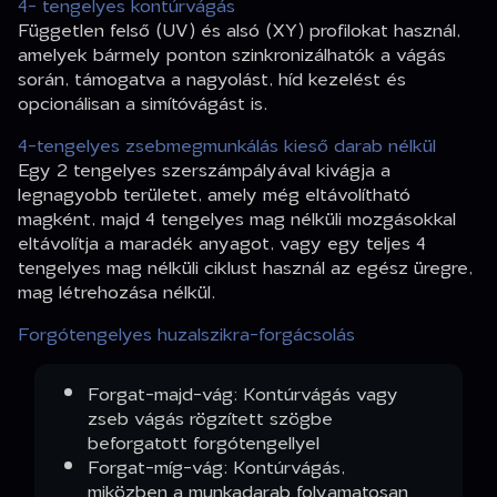
4- tengelyes kontúrvágás
Független felső (UV) és alsó (XY) profilokat használ,
amelyek bármely ponton szinkronizálhatók a vágás
során, támogatva a nagyolást, híd kezelést és
opcionálisan a simítóvágást is.
4-tengelyes zsebmegmunkálás kieső darab nélkül
Egy 2 tengelyes szerszámpályával kivágja a
legnagyobb területet, amely még eltávolítható
magként, majd 4 tengelyes mag nélküli mozgásokkal
eltávolítja a maradék anyagot, vagy egy teljes 4
tengelyes mag nélküli ciklust használ az egész üregre,
mag létrehozása nélkül.
Forgótengelyes huzalszikra-forgácsolás
Forgat-majd-vág: Kontúrvágás vagy
zseb vágás rögzített szögbe
beforgatott forgótengellyel
Forgat-míg-vág: Kontúrvágás,
miközben a munkadarab folyamatosan