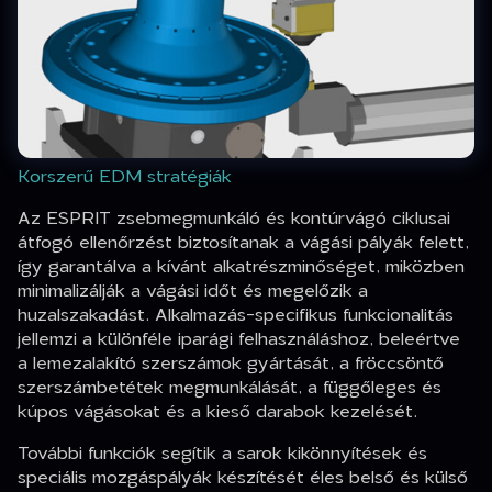
Korszerű EDM stratégiák
Az ESPRIT zsebmegmunkáló és kontúrvágó ciklusai
átfogó ellenőrzést biztosítanak a vágási pályák felett,
így garantálva a kívánt alkatrészminőséget, miközben
minimalizálják a vágási időt és megelőzik a
huzalszakadást. Alkalmazás-specifikus funkcionalitás
jellemzi a különféle iparági felhasználáshoz, beleértve
a lemezalakító szerszámok gyártását, a fröccsöntő
szerszámbetétek megmunkálását, a függőleges és
kúpos vágásokat és a kieső darabok kezelését.
További funkciók segítik a sarok kikönnyítések és
speciális mozgáspályák készítését éles belső és külső