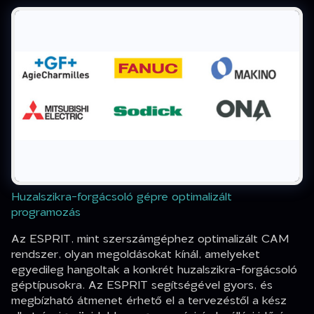
Huzalszikra-forgácsoló gépre optimalizált
programozás
Az ESPRIT, mint szerszámgéphez optimalizált CAM
rendszer, olyan megoldásokat kínál, amelyeket
egyedileg hangoltak a konkrét huzalszikra-forgácsoló
géptípusokra. Az ESPRIT segítségével gyors, és
megbízható átmenet érhető el a tervezéstől a kész