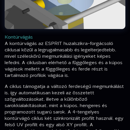
Kontúrvágás
A kontúrvágás az ESPRIT huzalszikra-forgácsoló
ciklusai közül a legrugalmasabb és legelterjedtebb,
mivel széleskörű megmunkálási igényeket képes
lefedni. A ciklusban elérhető a függőleges és a kúpos
vágások mellett a függőleges és ferde részt is
tartalmazó profilok vágása is.
A ciklus támogatja a változó ferdeségű megmunkálást
is, így automatikusan kezeli az összetett
szögváltozásokat, illetve a különböző
sarokkialakításokat, mint a kúpos, hengeres és
programozott sugarú sarok. A 4-tengelyes
kontúrvágó ciklus két szinkronizált profilt használ, egy
felső UV profilt és egy alsó XY profilt. A