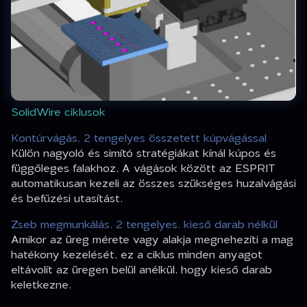
SolidWire ciklusok
Kontúrvágás, 2 tengelyes összetett kúpvágással
Külön nagyoló és simító stratégiákat kínál kúpos és
függőleges falakhoz. A vágások között az ESPRIT
automatikusan kezeli az összes szükséges huzalvágási
és befűzési utasítást.
Zseb megmunkálás, 2 tengelyes, kieső darab nélkül
Amikor az üreg mérete vagy alakja megnehezíti a mag
hatékony kezelését, ez a ciklus minden anyagot
eltávolít az üregen belül anélkül, hogy kieső darab
keletkezne.