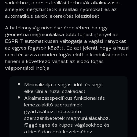
sarkokhoz, a rá- és leállási technikák alkalmazását,
amelyek megszüntetik a ráállási nyomokat és az
automatikus sarok lekerekítés készítését.
A hatékonyság növelése érdekében, ha egy
geometria megmunkálása több fogást igényel az
ESPRIT automatikusan váltogatja a vágási irányokat
az egyes fogások között. Ez azt jelenti, hogy a huzal
nem tér vissza minden fogás előtt a kiindulási pontra,
hanem a következő vágást az előző fogás
végpontjától indítja.
Minimalizálja a vágási időt és segít
elkerülni a huzal szakadást
Alkalmazásspecifikus funkcionalitás
lemezalakító szerszámok
gyártásához, fröccsöntő
szerszámbetétek megmunkálásához,
függőleges és kúpos vágásokhoz és
a kieső darabok kezeléséhez