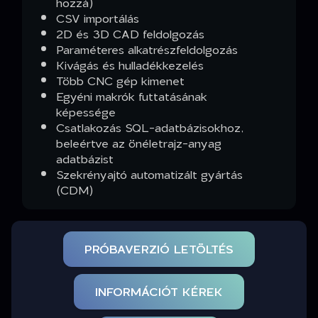
hozzá)
CSV importálás
2D és 3D CAD feldolgozás
Paraméteres alkatrészfeldolgozás
Kivágás és hulladékkezelés
Több CNC gép kimenet
Egyéni makrók futtatásának
képessége
Csatlakozás SQL-adatbázisokhoz,
beleértve az önéletrajz-anyag
adatbázist
Szekrényajtó automatizált gyártás
(CDM)
PRÓBAVERZIÓ LETÖLTÉS
INFORMÁCIÓT KÉREK