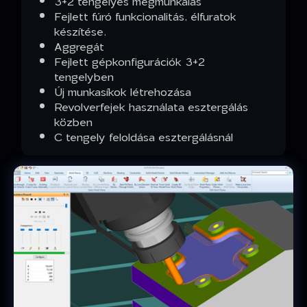
3+2 tengelyes megmunkálás
Fejlett fúró funkcionalitás, élfuratok
készítése.
Aggregát
Fejlett gépkonfigurációk 3+2
tengelyben
Új munkasíkok létrehozása
Revolverfejek használata esztergálás
közben
C tengely feloldása esztergálásnál