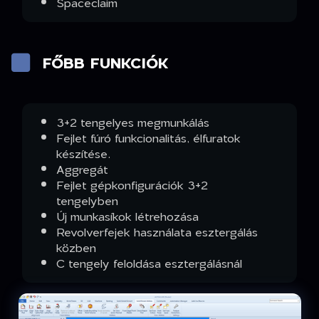
Spaceclaim
FŐBB FUNKCIÓK
3+2 tengelyes megmunkálás
Fejlet fúró funkcionalitás, élfuratok
készítése.
Aggregát
Fejlet gépkonfigurációk 3+2
tengelyben
Új munkasíkok létrehozása
Revolverfejek használata esztergálás
közben
C tengely feloldása esztergálásnál