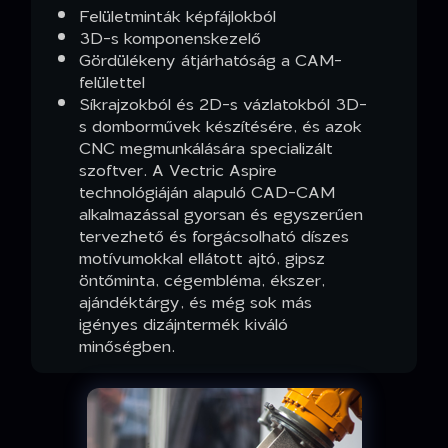
Felületminták képfájlokból
3D-s komponenskezelő
Gördülékeny átjárhatóság a CAM-
felülettel
Síkrajzokból és 2D-s vázlatokból 3D-
s domborművek készítésére, és azok
CNC megmunkálására specializált
szoftver. A Vectric Aspire
technológiáján alapuló CAD-CAM
alkalmazással gyorsan és egyszerűen
tervezhető és forgácsolható díszes
motívumokkal ellátott ajtó, gipsz
öntőminta, cégembléma, ékszer,
ajándéktárgy, és még sok más
igényes dizájntermék kiváló
minőségben.