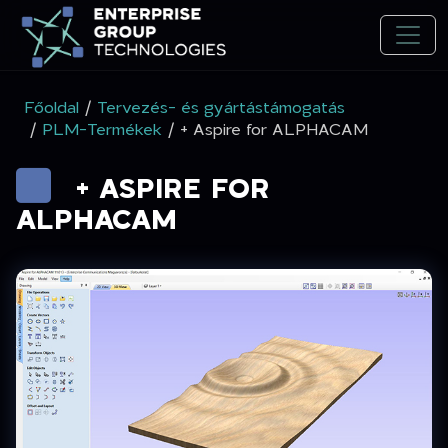
Főoldal
/
Tervezés- és gyártástámogatás
/
PLM-Termékek
/ + Aspire for ALPHACAM
+ ASPIRE FOR
ALPHACAM