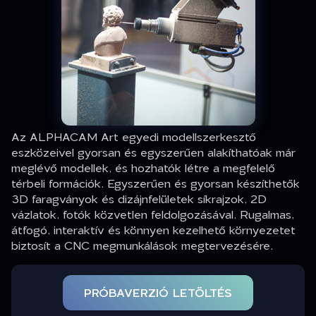
Az ALPHACAM Art egyedi modellszerkesztő
eszközeivel gyorsan és egyszerűen alakíthatóak már
meglévő modellek, és hozhatók létre a megfelelő
térbeli formációk. Egyszerűen és gyorsan készíthetők
3D faragványok és dizájnfelületek síkrajzok, 2D
vázlatok, fotók közvetlen feldolgozásával. Rugalmas,
átfogó, interaktív és könnyen kezelhető környezetet
biztosít a CNC megmunkálások megtervezésére.
PRÓBAVERZIÓ LETÖLTÉS