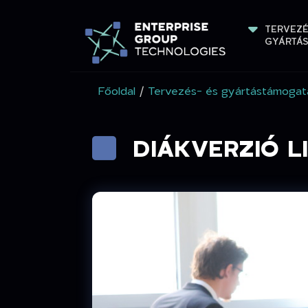
TERVEZÉ
GYÁRTÁ
Főoldal
/
Tervezés- és gyártástámogat
DIÁKVERZIÓ L