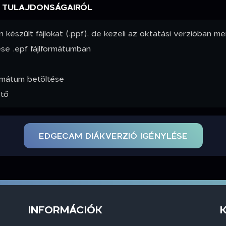
 TULAJDONSÁGAIRÓL
 készült fájlokat (.ppf), de kezeli az oktatási verzióban men
e .epf fájlformátumban
ormátum betöltése
ető
EDGECAM DIÁKVERZIÓ IGÉNYLÉSE
INFORMÁCIÓK