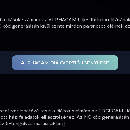
a diákok számára az ALPHACAM teljes funkcionalitásának 
NC kód generálásán kívül szinte minden parancsot elérnek
ALPHACAM DIÁKVERZIÓ IGÉNYLÉSE
szoftver lehetővé teszi a diákok számára az EDGECAM H
ott házi feladatok elkészítéséhez. Az NC kód generálásán 
 5-tengelyes marási ciklusig.