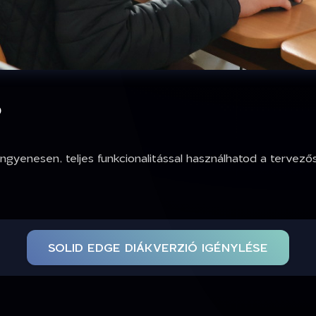
Ó
ngyenesen, teljes funkcionalitással használhatod a tervez
SOLID EDGE DIÁKVERZIÓ IGÉNYLÉSE