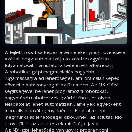
A fejlett robotika képes a termelékenység növelésére
azáltal, hogy automatizálja az alkatrészgyártási
folyamatokat - a nullától a befejezett alkatrészig.
A robotikus gépi megmunkálás nagyobb
rugalmasságra ad lehetőséget, ami drámaian képes
növelni a hatékonyságot az üzemben. Az NX CAM
segítségével be lehet programozni robotokat,
nagyméretű alkatrészek gyártásához, és olyan
feladatokat lehet automatizálni, amelyek egyébként
manuális munkát igényelnének. Ezáltal a gépi
megmunkálás lehetőségei kibővülnek, az átfutási idő
lerövidül és az alkatrészek minősége javul.
Az NX-szel lehetőség van úgy is programozni