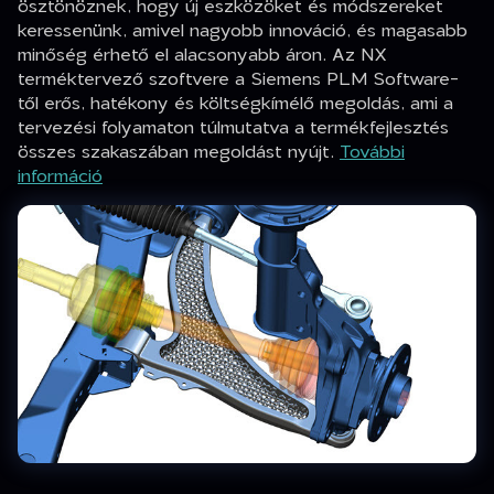
ösztönöznek, hogy új eszközöket és módszereket
keressenünk, amivel nagyobb innováció, és magasabb
minőség érhető el alacsonyabb áron. Az NX
terméktervező szoftvere a Siemens PLM Software-
től erős, hatékony és költségkímélő megoldás, ami a
tervezési folyamaton túlmutatva a termékfejlesztés
összes szakaszában megoldást nyújt.
További
információ