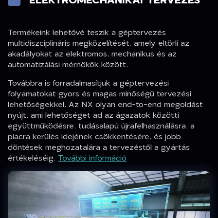
Termékeink lehetővé teszik a géptervezés
multidiszciplináris megközelítését, amely eltörli az
akadályokat az elektromos, mechanikus és az
automatizálási mérnökök között.
Továbbra is forradalmasítjuk a géptervezési
folyamatokat gyors és magas minőségű tervezési
lehetőségekkel. Az NX olyan end-to-end megoldást
nyújt, ami lehetőséget ad az ágazatok közötti
együttműködésre, tudásalapú újrafelhasználásra, a
piacra kerülés idejének csökkentésére, és jobb
döntések meghozatalára a tervezéstől a gyártás
értékeléséig.
További információ