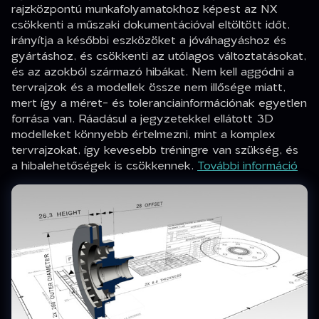
rajzközpontú munkafolyamatokhoz képest az NX
csökkenti a műszaki dokumentációval eltöltött időt,
irányítja a későbbi eszközöket a jóváhagyáshoz és
gyártáshoz, és csökkenti az utólagos változtatásokat,
és az azokból származó hibákat. Nem kell aggódni a
tervrajzok és a modellek össze nem illősége miatt,
mert így a méret- és toleranciainformációnak egyetlen
forrása van. Ráadásul a jegyzetekkel ellátott 3D
modelleket könnyebb értelmezni, mint a komplex
tervrajzokat, így kevesebb tréningre van szükség, és
a hibalehetőségek is csökkennek.
További információ