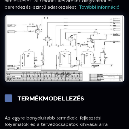
hitelesítését, 3D modell készítését diagramból és
berendezés-színtű adatkezelést.
További információ
TERMÉKMODELLEZÉS
Az egyre bonyolultabb termékek, fejlesztési
folyamatok és a tervezőcsapatok kihívásai arra