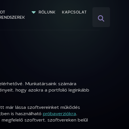
IOT 
RÓLUNK
KAPCSOLAT
RENDSZEREK
 elérhetővé. Munkatársaink számára
ényeit, hogy azokra a portfolió leginkább
t már lássa szoftvereinket működés
tben is használható
próbaverziókra
,
k megfelelő szoftvert, szoftvereken belül