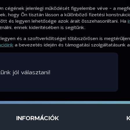
 Ön cégének jelenlegi működését figyelembe véve - a megf
enek, hogy Ön tisztán lásson a különböző fizetési konstrukci
ött és legyen lehetősége azok árait összehasonlítani. Ha
i
nálni, ennek kiderítésében is segítünk.
 legyen és a szoftverköltségei többszörösen is megtérülje
cióink
a bevezetés idején és támogatási szolgáltatásunk a
nk jól választani!
INFORMÁCIÓK