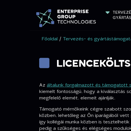
TERVEZÉ
GYÁRTÁ
Főoldal
/
Tervezés- és gyártástámogat
LICENCEKÖLTS
Az
általunk forgalmazott és támogatott
kiemelt fontosságú, hogy a kiválasztás so
megfelelő elemét, elemeit ajánlják.
Támogató mérnökeink cégre szabott szof
közben, lehetőleg az Ön iparágából vett
így kollégái munka közben is tesztelhetik
pedig a szükséges és elégséges moduloka