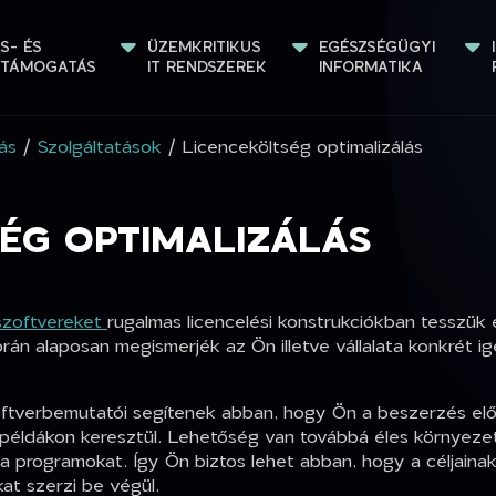
S- ÉS 
ÜZEMKRITIKUS 
EGÉSZSÉGÜGYI 
STÁMOGATÁS
IT RENDSZEREK
INFORMATIKA
ás
/
Szolgáltatások
/ Licenceköltség optimalizálás
ÉG OPTIMALIZÁLÁS
 szoftvereket
rugalmas licencelési konstrukciókban tesszük
rán alaposan megismerjék az Ön illetve vállalata konkrét ig
tverbemutatói segítenek abban, hogy Ön a beszerzés előt
 példákon keresztül. Lehetőség van továbbá éles környeze
 a programokat. Így Ön biztos lehet abban, hogy a céljaina
t szerzi be végül.