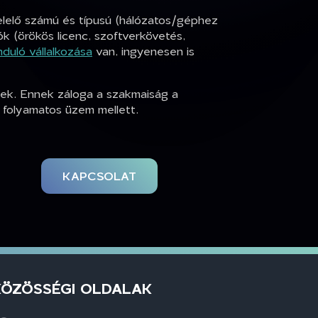
elelő számú és típusú (hálózatos/géphez
ók (örökös licenc, szoftverkövetés,
nduló vállalkozása
van, ingyenesen is
nek. Ennek záloga a szakmaiság a
 folyamatos üzem mellett.
KAPCSOLAT
KÖZÖSSÉGI OLDALAK