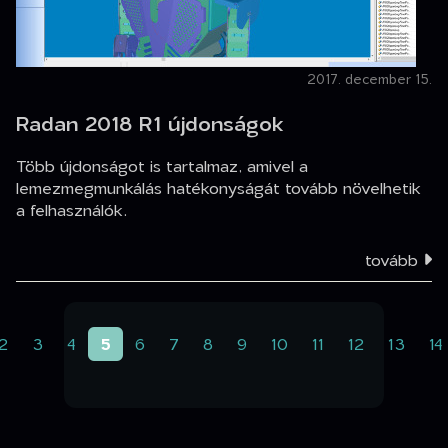
2017. december 15.
Radan 2018 R1 újdonságok
Több újdonságot is tartalmaz, amivel a
lemezmegmunkálás hatékonyságát tovább növelhetik
a felhasználók.
tovább
(aktuális)
2
3
4
5
6
7
8
9
10
11
12
13
14