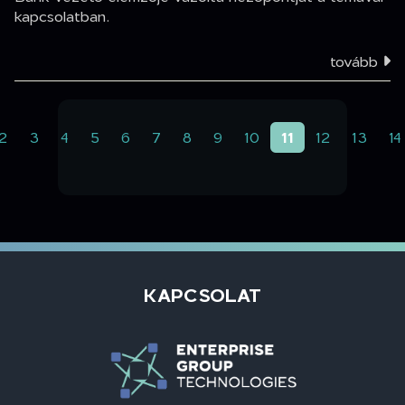
kapcsolatban.
tovább
(aktuális)
2
3
4
5
6
7
8
9
10
11
12
13
14
KAPCSOLAT